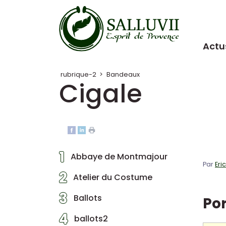
Panneau de gestion des cookies
Actu
rubrique-2
>
Bandeaux
Cigale
1
Abbaye de Montmajour
Par
Eri
2
Atelier du Costume
3
Ballots
Por
4
ballots2