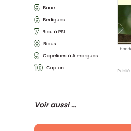
5
Banc
6
Bedigues
7
Biou à PSL
8
Bious
band
9
Capelines à Aimargues
10
Capian
Publié
Voir aussi ...