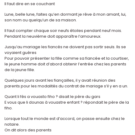
Il faut dire en se couchant
Lune, belle lune, faites qu’en dormant je rêve à mon amant, lui,
son nom ou quelqu’un de sa maison.
Il faut compter chaque soir neufs étoiles pendant neuf mois.
Pendant la neuvième doit apparaître l’amoureux.
Jusqu’au mariage les fiancés ne doivent pas sortir seuls. Ils se
voyaient guères
Pour pouvoir présenter la fille comme sa fiancée et la courtiser,
le jeune homme doit d’abord obtenir l’entrée chez les parents
de la jeune fille.
Quelques jours avant les fiançailles, il y avait réunion des
parents pour les modalités du contrat de mariage s’il y en a un.
Quant li fès a vouasto fiho ? disait le père du gars
E vous que li dounas à vouastre enfant ? répondait le père de la
fiho.
Lorsque tout le monde est d’accord, on passe ensuite chez le
notaire.
On dit alors des parents