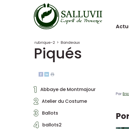
Panneau de gestion des cookies
Actu
rubrique-2
>
Bandeaux
Piqués
1
Abbaye de Montmajour
Par
Eri
2
Atelier du Costume
3
Ballots
Por
4
ballots2