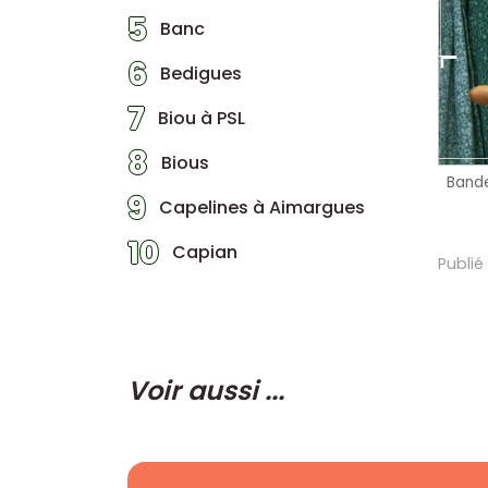
5
Banc
6
Bedigues
7
Biou à PSL
8
Bious
Band
9
Capelines à Aimargues
10
Capian
Publié
Voir aussi ...