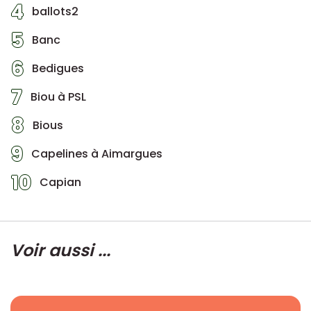
4
ballots2
5
Banc
6
Bedigues
7
Biou à PSL
8
Bious
9
Capelines à Aimargues
10
Capian
Voir aussi ...