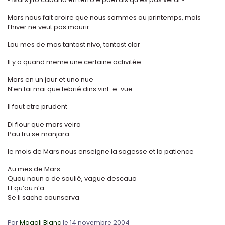
Mars nous fait croire que nous sommes au printemps, mais
l’hiver ne veut pas mourir.
Lou mes de mas tantost nivo, tantost clar
Il y a quand meme une certaine activitée
Mars en un jour et uno nue
N’en fai mai que febrié dins vint-e-vue
Il faut etre prudent
Di flour que mars veira
Pau fru se manjara
le mois de Mars nous enseigne la sagesse et la patience
Au mes de Mars
Quau noun a de soulié, vague descauo
Et qu’au n’a
Se li sache counserva
Par
Magali Blanc
le 14 novembre 2004