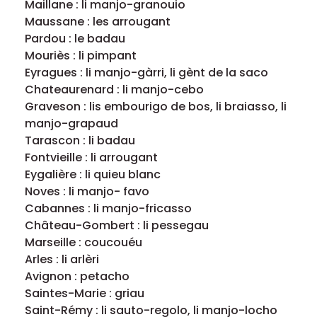
Maillane : li manjo-granouio
Maussane : les arrougant
Pardou : le badau
Mouriès : li pimpant
Eyragues : li manjo-gàrri, li gènt de la saco
Chateaurenard : li manjo-cebo
Graveson : lis embourigo de bos, li braiasso, li
manjo-grapaud
Tarascon : li badau
Fontvieille : li arrougant
Eygalière : li quieu blanc
Noves : li manjo- favo
Cabannes : li manjo-fricasso
Château-Gombert : li pessegau
Marseille : coucouéu
Arles : li arlèri
Avignon : petacho
Saintes-Marie : griau
Saint-Rémy : li sauto-regolo, li manjo-locho