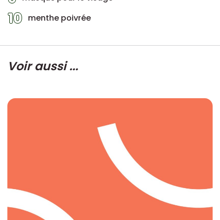
10
menthe poivrée
Voir aussi ...