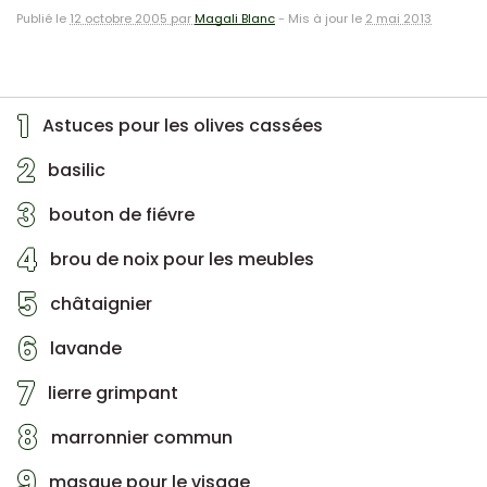
Publié le
12 octobre 2005 par
Magali Blanc
-
Mis à jour le
2 mai 2013
1
Astuces pour les olives cassées
2
basilic
3
bouton de fiévre
4
brou de noix pour les meubles
5
châtaignier
6
lavande
7
lierre grimpant
8
marronnier commun
9
masque pour le visage