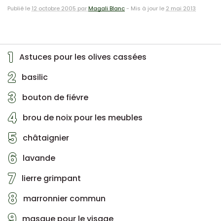
Publié le
12 octobre 2005 par
Magali Blanc
-
Mis à jour le
2 mai 2013
1
Astuces pour les olives cassées
2
basilic
3
bouton de fiévre
4
brou de noix pour les meubles
5
châtaignier
6
lavande
7
lierre grimpant
8
marronnier commun
9
masque pour le visage