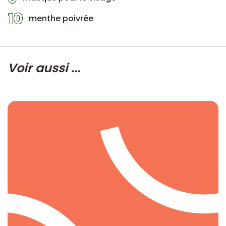
10
menthe poivrée
Voir aussi ...