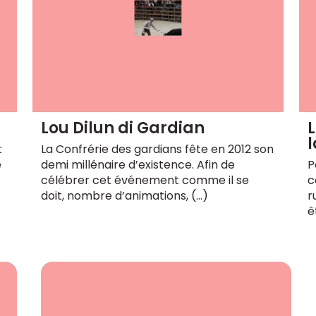
Lou Dilun di Gardian
l
t
La Confrérie des gardians fête en 2012 son
e
demi millénaire d’existence. Afin de
P
célébrer cet événement comme il se
c
doit, nombre d’animations, (…)
r
ê