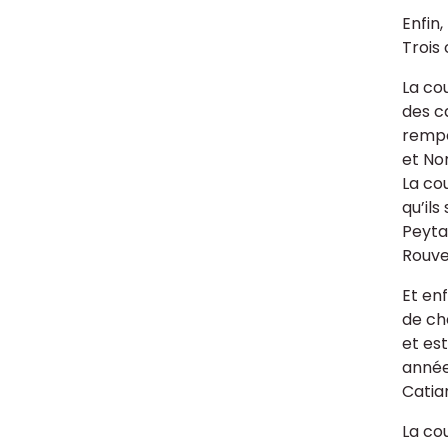
Enfin
Trois
La co
des c
rempo
et Nor
La co
qu’ils
Peyta
Rouve
Et en
de ch
et es
année
Catia
La co