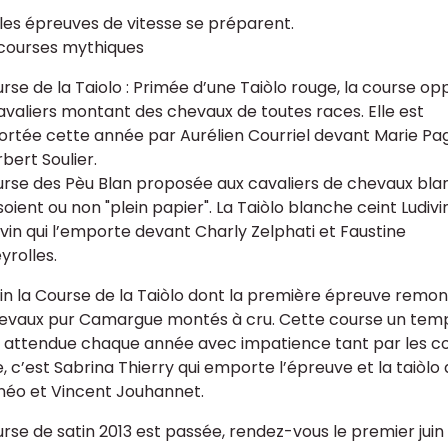
, les épreuves de vitesse se préparent.
 courses mythiques
urse de la Taiolo : Primée d’une Taiòlo rouge, la course o
avaliers montant des chevaux de toutes races. Elle est
rtée cette année par Aurélien Courriel devant Marie Pa
bert Soulier.
urse des Pèu Blan proposée aux cavaliers de chevaux bla
 soient ou non "plein papier". La Taiòlo blanche ceint Ludivi
vin qui l’emporte devant Charly Zelphati et Faustine
yrolles.
fin la Course de la Taiòlo dont la première épreuve remont
evaux pur Camargue montés à cru. Cette course un temps
t attendue chaque année avec impatience tant par les co
, c’est Sabrina Thierry qui emporte l’épreuve et la taiòl
néo et Vincent Jouhannet.
urse de satin 2013 est passée, rendez-vous le premier jui