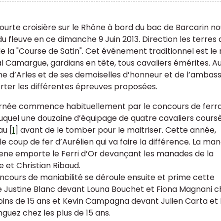
ourte croisière sur le Rhône à bord du bac de Barcarin no
du fleuve en ce dimanche 9 Juin 2013. Direction les terres
de la "Course de Satin". Cet événement traditionnel est 
 Camargue, gardians en tête, tous cavaliers émérites. Au fi
ne d’Arles et de ses demoiselles d’honneur et de l’ambassad
ter les différentes épreuves proposées.
urnée commence habituellement par le concours de ferr
duquel une douzaine d’équipage de quatre cavaliers cours
au
[
1
]
avant de le tomber pour le maitriser. Cette année,
le coup de fer d’Aurélien qui va faire la différence. La ma
rene emporte le Ferri d’Or devançant les manades de la
e et Christian Ribaud.
ncours de maniabilité se déroule ensuite et prime cette
 Justine Blanc devant Louna Bouchet et Fiona Magnani c
oins de 15 ans et Kevin Campagna devant Julien Carta et 
guez chez les plus de 15 ans.