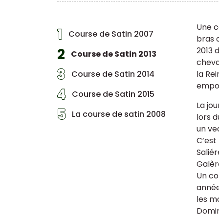
Une c
1
Course de Satin 2007
bras 
2
2013 
Course de Satin 2013
cheval
3
Course de Satin 2014
la Rei
empor
4
Course de Satin 2015
La jo
5
La course de satin 2008
lors 
un ve
C’est 
Salié
Galèr
Un co
année
les m
Domin