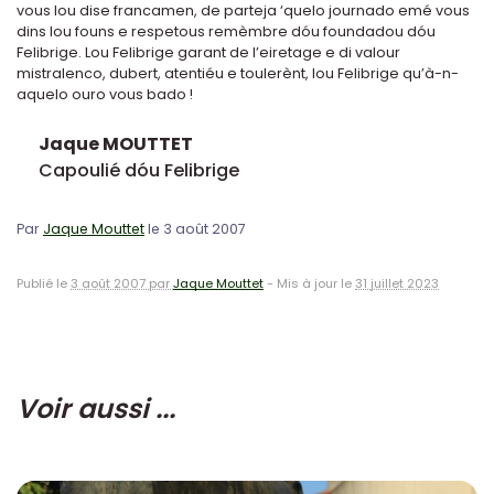
vous lou dise francamen, de parteja ‘quelo journado emé vous
dins lou founs e respetous remèmbre dóu foundadou dóu
Felibrige. Lou Felibrige garant de l’eiretage e di valour
mistralenco, dubert, atentiéu e toulerènt, lou Felibrige qu’à-n-
aquelo ouro vous bado !
Jaque MOUTTET
Capoulié dóu Felibrige
Par
Jaque Mouttet
le 3 août 2007
Publié le
3 août 2007 par
Jaque Mouttet
-
Mis à jour le
31 juillet 2023
Voir aussi ...