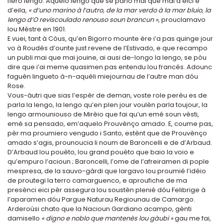
fièro lengo. Aquelo lengo que se parlo mai que mai d’eici e
d’eila,
« d’uno marino à l’autro, de la mar verdo à la mar bluio, la
lengo d’O reviscoulado renouso soun brancun »
, prouclamavo
lou Mèstre en 1901.
E vuei, tant à Còus, qu’en Bigorro mounte ère i’a pas quinge jour
vo à Roudés d’ounte just revene de l’Estivado, e que recampo
un publi mai que mai jouine, ai ausi de-longo la lengo, se pòu
dire que i’ai meme quasimen pas entendu lou francés. Adounc
faguèn lingueto à-n-aquéli miejournau de l’autre man dóu
Rose.
Vous-àutri que sias l’espèr de deman, voste role perèu es de
parla la lengo, la lengo qu’en plen jour voulèn parla toujour, la
lengo armouniouso de Mirèio que fai qu’un emé soun vèsti,
emé sa pensado, em’aquelo Prouvènço amado. E, coume pas,
pèr ma proumiero vengudo i Santo, estènt que de Prouvènço
amado s’agis, prounoucia li noum de Baroncelli e de d’Arbaud.
D’Arbaud lou pouèto, lou grand pouèto que baio la voio e
qu’empuro l’acioun ; Baroncelli, l’ome de l’afreiramen di pople
mespresa, de la sauvo-gàrdi que largavo lou proumié l’idèio
de proutegi la terro camarguenco, e aproufiche de ma
presènci eici pèr assegura lou soustèn plenié dóu Felibrige à
l’aparamen dóu Pargue Naturau Regiounau de Camargo.
Arderoùsi chato que la Nacioun Gardiano acampo, gènti
damisello
« digno e noblo que mantenès lou gàubi »
gau me fai,