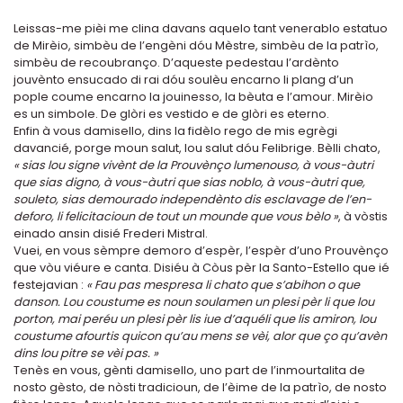
Leissas-me pièi me clina davans aquelo tant venerablo estatuo
de Mirèio, simbèu de l’engèni dóu Mèstre, simbèu de la patrìo,
simbèu de recoubranço. D’aqueste pedestau l’ardènto
jouvènto ensucado di rai dóu soulèu encarno li plang d’un
pople coume encarno la jouinesso, la bèuta e l’amour. Mirèio
es un simbole. De glòri es vestido e de glòri es eterno.
Enfin à vous damisello, dins la fidèlo rego de mis egrègi
davancié, porge moun salut, lou salut dóu Felibrige. Bèlli chato,
« sias lou signe vivènt de la Prouvènço lumenouso, à vous-àutri
que sias digno, à vous-àutri que sias noblo, à vous-àutri que,
souleto, sias demourado independènto dis esclavage de l’en-
deforo, li felicitacioun de tout un mounde que vous bèlo »
, à vòstis
einado ansin disié Frederi Mistral.
Vuei, en vous sèmpre demoro d’espèr, l’espèr d’uno Prouvènço
que vòu viéure e canta. Disiéu à Còus pèr la Santo-Estello que ié
festejavian :
« Fau pas mespresa li chato que s’abihon o que
danson. Lou coustume es noun soulamen un plesi pèr li que lou
porton, mai peréu un plesi pèr lis iue d’aquéli que lis amiron, lou
coustume afourtis quicon qu’au mens se vèi, alor que ço qu’avèn
dins lou pitre se vèi pas. »
Tenès en vous, gènti damisello, uno part de l’inmourtalita de
nosto gèsto, de nòsti tradicioun, de l’èime de la patrìo, de nosto