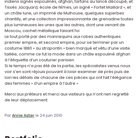
indiens signés espoulinés, afghan, tartans au lancé découpé, et
Tissés Jacquard, école de Nîmes, un signé « Fortet Maillard », et
un châle lune, un imprimé de Mulhouse, quelques superbes
chantilly, et une collection impressionnante de grenadine toutes
plus lumineuses les unes que les autres, dont une venant de
Moscou, cachet métallique faisant foi.
Le tout porté par des mannequins aux robes authentiques
premier empire, et second empire, pour se terminer par un
costume 1880 « au strapontin » bien marqué et vêtu d’une visite
taillée, comme ce fut la mode dans un châle espouliné afghan
à l’étiquette d’un couturier parisien.
Si le temps n’a pas été de la partie, les spécialistes venus nous
voir s’en sont réjouis pouvant à loisir examiner de prés puis de
loin les détails de chacune de ces pièces qui ont fait l’élégance
des femmes « d’un empire à l’autre »
Merci aux prêteurs et merci aux visiteurs qui n’ont rien regretté
de leur déplacement.
Par
Annie Astier
le 24 juin 2010