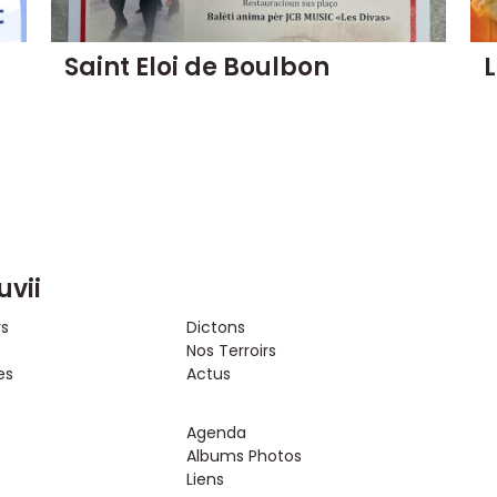
Saint Eloi de Boulbon
L
uvii
rs
Dictons
Nos Terroirs
es
Actus
Agenda
Albums Photos
Liens