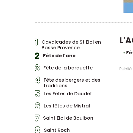
L'
1
Cavalcades de St Eloi en
Basse Provence
Fêt
2
Fête de l’ane
3
Fête de la barquette
Publié
4
Fête des bergers et des
traditions
5
Les Fêtes de Daudet
6
Les fêtes de Mistral
7
Saint Eloi de Boulbon
8
Saint Roch