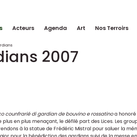
s
Acteurs
Agenda
Art
Nos Terroirs
ardians
dians 2007
co counfrarié di gardian de bouvino e rossatino
a honoré 
e plus en plus menaçant, le défilé part des Lices. Les grou
rendons à la statue de Frédéric Mistral pour saluer la m
Major pour la bénédiction des gardians suivi de la messe e