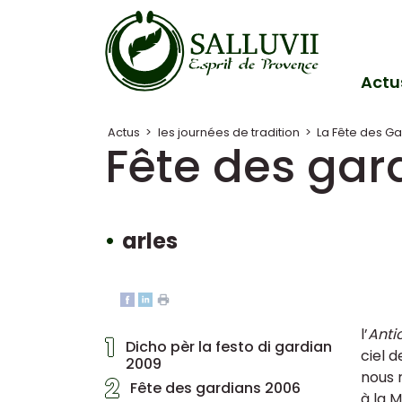
Panneau de gestion des cookies
Actu
Actus
>
les journées de tradition
>
La Fête des G
Fête des gar
arles
l’
Anti
1
Dicho pèr la festo di gardian
ciel d
2009
nous 
2
Fête des gardians 2006
à la 