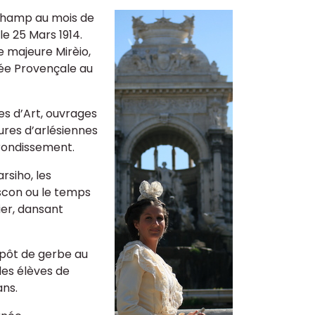
gchamp au mois de
e 25 Mars 1914.
e majeure Mirèio,
née Provençale au
s d’Art, ouvrages
tures d’arlésiennes
rrondissement.
rsiho, les
scon ou le temps
ier, dansant
épôt de gerbe au
des élèves de
ans.