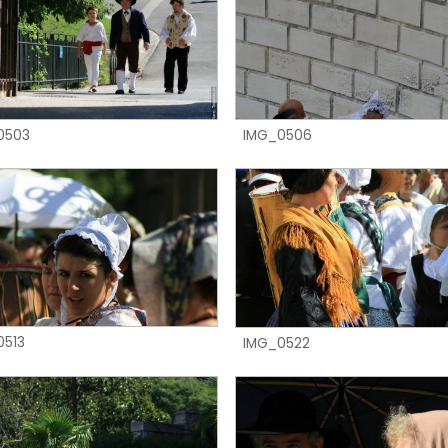
IMG_0506
0503
0513
IMG_0522