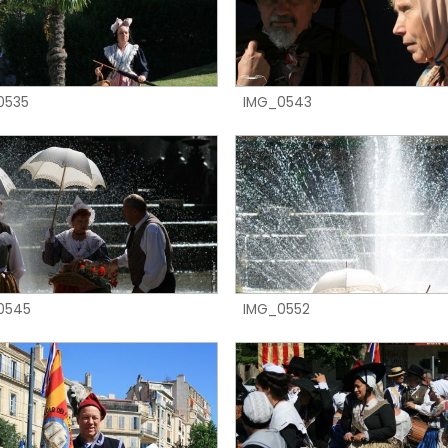
0535
IMG_0543
IMG_0552
0545