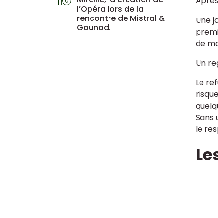
10
Après 
l’Opéra lors de la
rencontre de Mistral &
Une j
Gounod.
premiè
de mar
Un re
Le ref
risqu
quelq
Sans 
le res
Le