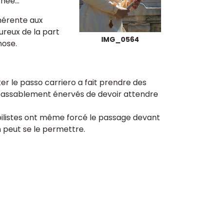
née...
nhérente aux
eureux de la part
IMG_0564
hose.
ter le passo carriero a fait prendre des
s passablement énervés de devoir attendre
bilistes ont même forcé le passage devant
on peut se le permettre.