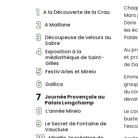
Chaqu
1
A la Découverte de la Crau
Mars 
2
Dans 
A Maillane
les é
3
Découpeuse de velours au
Palai
Sabre
4
Au pr
Exposition à la
et pro
médiathèque de Saint-
Gilles
de Da
5
Festiv’Arles et Mireio
Emmen
6
Gallica
group
du co
7
Journée Provençale au
devan
Palais Longchamp
8
L’année Mireio
Le co
buste
9
Le Secret de Fontaine de
l’esc
Vaucluse
Mireille, la création de