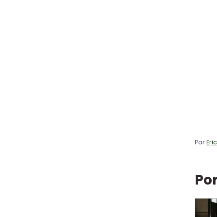
Par
Eri
Por