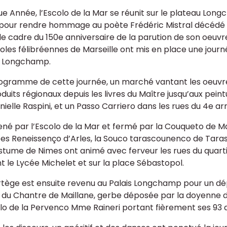
e Année, l’Escolo de la Mar se réunit sur le plateau Lon
pour rendre hommage au poète Frédéric Mistral décédé l
le cadre du 150e anniversaire de la parution de son oeuvr
coles félibréennes de Marseille ont mis en place une jour
s Longchamp.
ogramme de cette journée, un marché vantant les oeuvre
duits régionaux depuis les livres du Maître jusqu’aux pein
nielle Raspini, et un Passo Carriero dans les rues du 4e a
é par l’Escolo de la Mar et fermé par la Couqueto de Ma
es Reneissenço d’Arles, la Souco tarascounenco de Tara
stume de Nimes ont animé avec ferveur les rues du quart
t le Lycée Michelet et sur la place Sébastopol.
rtège est ensuite revenu au Palais Longchamp pour un d
 du Chantre de Maillane, gerbe déposée par la doyenne 
olo de la Pervenco Mme Raineri portant fièrement ses 93 