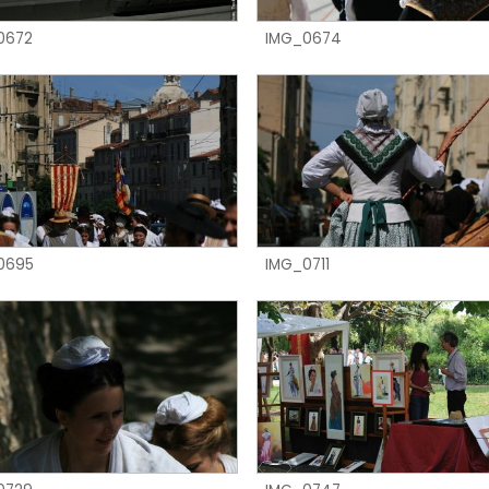
IMG_0674
0672
0695
IMG_0711