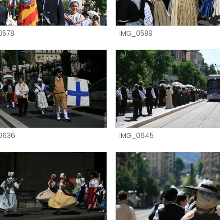
0578
IMG_0589
0636
IMG_0645