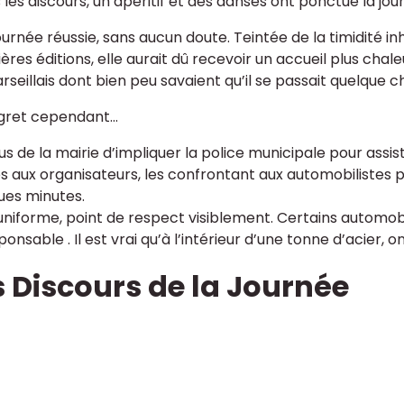
les discours, un apéritif et des danses ont ponctué la jour
ournée réussie, sans aucun doute. Teintée de la timidité i
res éditions, elle aurait dû recevoir un accueil plus chal
seillais dont bien peu savaient qu’il se passait quelque c
gret cependant...
us de la mairie d’impliquer la police municipale pour assis
es aux organisateurs, les confrontant aux automobiliste
ues minutes.
uniforme, point de respect visiblement. Certains automo
ponsable . Il est vrai qu’à l’intérieur d’une tonne d’acier, 
s Discours de la Journée