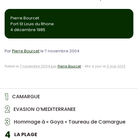
Pierre Bourcet
Port St Louis du Rhone
4 décembre 1985
Par
Pierre Bourcet
le 7 novembre 2004
Publié le
7 novembre 2004 par
Pierre Bourcet
-
Mis à jour le
2 mai 2013
1
CAMARGUE
2
EVASION O’MEDITERRANEE
3
Hommage à « Goya » Taureau de Camargue
4
LA PLAGE