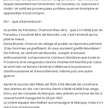
lequel serpentent les farandoles. Un nouveau cri, aubouras li
chato ! et voilà les provençales portées aussi en triomphe et
applaudies à tout rompre...
Ah !... que d’Estrambord !
Le poète du Paradou, Charloun Rieu dira... que s’il n’était pas du
Paradou, il voudrait être de Mouriès, car c’est l’endroit qui lui
plait le mieux...
Denis Brunet, Charron du village et poète, lui répondra joliment...
Si les hommes se greffaient, ils vous auraient greffé Mourièsen !
De même, se rentrant de Mouriès, Joseph d’Arbaud
enthousiasmé, composera la
Cansoun Gardiano
que toute la
Provence et le Languedoc taurins chanteront bientôt par cœur
et dont rien ne ternira l’éclat et n’atténuera la puissance
d’enthousiasme et d’envoûtement, même pas une autre
guerre...
Après le succès des fêtes de 1920, il fut décidé de construire
des arènes en dur car l’enclos Genin s’était révélé trop exigu.
Donc sur les conseils du Marquis, des arènes en forme de fer à
cheval furent inaugurée le 26 juin 1927..
La chère équipe des fidèles accompagne le Marquis, mais il n’y
aura pas d’aubourage.