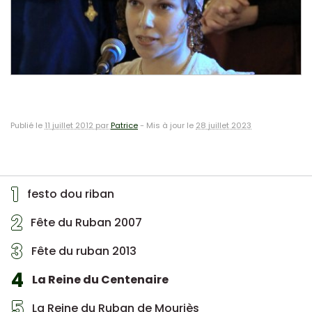
Publié le
11 juillet 2012 par
Patrice
-
Mis à jour le
28 juillet 2023
1
festo dou riban
2
Fête du Ruban 2007
3
Fête du ruban 2013
4
La Reine du Centenaire
5
La Reine du Ruban de Mouriès