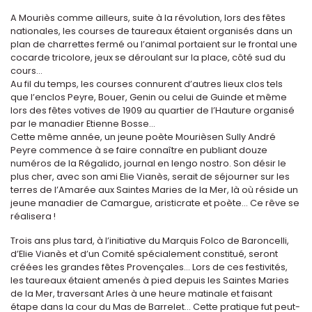
A Mouriès comme ailleurs, suite à la révolution, lors des fêtes
nationales, les courses de taureaux étaient organisés dans un
plan de charrettes fermé ou l’animal portaient sur le frontal une
cocarde tricolore, jeux se déroulant sur la place, côté sud du
cours...
Au fil du temps, les courses connurent d’autres lieux clos tels
que l’enclos Peyre, Bouer, Genin ou celui de Guinde et même
lors des fêtes votives de 1909 au quartier de l’Hauture organisé
par le manadier Etienne Bosse...
Cette même année, un jeune poète Mourièsen Sully André
Peyre commence à se faire connaître en publiant douze
numéros de la Régalido, journal en lengo nostro. Son désir le
plus cher, avec son ami Elie Vianès, serait de séjourner sur les
terres de l’Amarée aux Saintes Maries de la Mer, là où réside un
jeune manadier de Camargue, aristicrate et poète... Ce rêve se
réalisera !
Trois ans plus tard, à l’initiative du Marquis Folco de Baroncelli,
d’Elie Vianès et d’un Comité spécialement constitué, seront
créées les grandes fêtes Provençales... Lors de ces festivités,
les taureaux étaient amenés à pied depuis les Saintes Maries
de la Mer, traversant Arles à une heure matinale et faisant
étape dans la cour du Mas de Barrelet... Cette pratique fut peut-