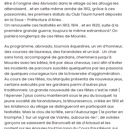
être à l’origine des Abrivado dans le village où les afouga les
attendaient... et en cette même année de 1912, grâce à ces
passionnés, les premiers statuts du Club Taurin furent déposés
en la Sous - Préfecture d’Arles...
On renouvelle ces festivités en 1913, 1914... et en 1920, suite à la
première grande guerre, toujours le même estrambord ! On
parlera longtemps de ces fêtes de Mouriès...
Au programme, abrivado, tournois équestres, un vin d’honneur,
des courses de taureaux, des farandoles et un bal... Un char
sans fond, accompagné de gardians, cheminera jusqu’à
Mouriès avec les bêtes, tiré par deux chevaux, ceci afin d’éviter
les incidents de parcours suscités quelquefois par les passions
de quelques courageux lors de la traversée d’agglomération...
Au cours de ces fêtes, lou Marqués présenta de nouveaux jeux,
certains exécutés par les gardians parmi d’autres plus
traditionnels. La grande nouveauté de ces fêtes c’est le ratié (
l’épervier ) plus connu maintenant sous le jeu du bouquet. la
jeune société de farandoleurs, la Mouriesenco, créée en 1910 et
les Arlatenco du village se distingueront en participant aux
festivités. Mais le clou de la fête, sera l’Aubourage ( le porter en
triomphe ). Sur un signal de Vianès, aubouras-lei ! , de solides
garçons se saisissent de Baroncelli et de d’Arbaud et les
portent sur les épaules tout ton long du Cours Paul Révoil, sur