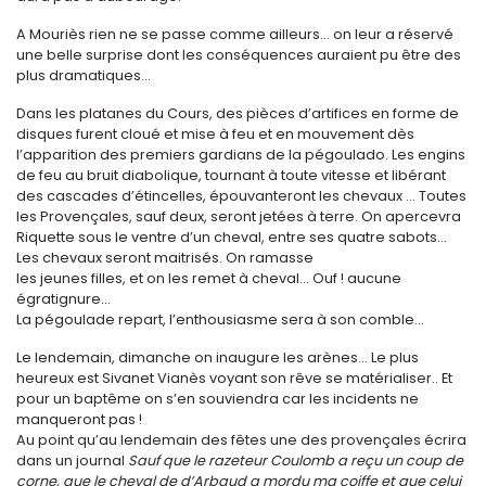
A Mouriès rien ne se passe comme ailleurs... on leur a réservé
une belle surprise dont les conséquences auraient pu être des
plus dramatiques...
Dans les platanes du Cours, des pièces d’artifices en forme de
disques furent cloué et mise à feu et en mouvement dès
l’apparition des premiers gardians de la pégoulado. Les engins
de feu au bruit diabolique, tournant à toute vitesse et libérant
des cascades d’étincelles, épouvanteront les chevaux ... Toutes
les Provençales, sauf deux, seront jetées à terre. On apercevra
Riquette sous le ventre d’un cheval, entre ses quatre sabots...
Les chevaux seront maitrisés. On ramasse
les jeunes filles, et on les remet à cheval... Ouf ! aucune
égratignure...
La pégoulade repart, l’enthousiasme sera à son comble...
Le lendemain, dimanche on inaugure les arènes... Le plus
heureux est Sivanet Vianès voyant son rêve se matérialiser.. Et
pour un baptême on s’en souviendra car les incidents ne
manqueront pas !
Au point qu’au lendemain des fêtes une des provençales écrira
dans un journal
Sauf que le razeteur Coulomb a reçu un coup de
corne, que le cheval de d’Arbaud a mordu ma coiffe et que celui