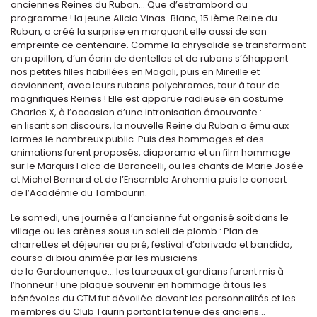
anciennes Reines du Ruban... Que d’estrambord au
programme ! la jeune Alicia Vinas-Blanc, 15 ième Reine du
Ruban, a créé la surprise en marquant elle aussi de son
empreinte ce centenaire. Comme la chrysalide se transformant
en papillon, d’un écrin de dentelles et de rubans s’éhappent
nos petites filles habillées en Magali, puis en Mireille et
deviennent, avec leurs rubans polychromes, tour à tour de
magnifiques Reines ! Elle est apparue radieuse en costume
Charles X, à l’occasion d’une intronisation émouvante :
en lisant son discours, la nouvelle Reine du Ruban a ému aux
larmes le nombreux public. Puis des hommages et des
animations furent proposés, diaporama et un film hommage
sur le Marquis Folco de Baroncelli, ou les chants de Marie Josée
et Michel Bernard et de l’Ensemble Archemia puis le concert
de l’Académie du Tambourin.
Le samedi, une journée a l’ancienne fut organisé soit dans le
village ou les arènes sous un soleil de plomb : Plan de
charrettes et déjeuner au pré, festival d’abrivado et bandido,
courso di biou animée par les musiciens
de la Gardounenque... les taureaux et gardians furent mis à
l’honneur ! une plaque souvenir en hommage à tous les
bénévoles du CTM fut dévoilée devant les personnalités et les
membres du Club Taurin portant la tenue des anciens...