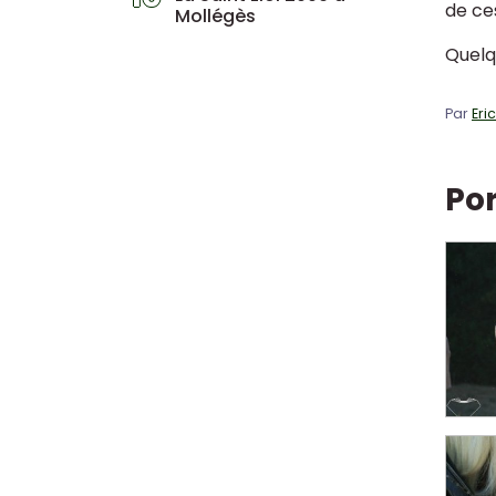
de ce
Mollégès
Quelq
Par
Eri
Por