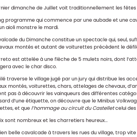
rnier dimanche de Juillet voit traditionnellement les fêtes
ng programme qui commence par une aubade et une cav
un aioli monstre le mardi.
alcade du Dimanche constitue un spectacle qui, seul, suffi
evaux montés et autant de voiturettes précèdent le défil
reto est attelée à une flèche de 5 mulets noirs, dont l’at
gera avec le char disco.
ilé traverse le village jugé par un jury qui distribue les ac
ux montés, voiturettes, chars, attelages de chevaux, d’an
sent pas à découvrir les vainqueurs des différentes catégor
sard d’une étiquette, on découvre que le Minibus Volkwa
rettes, et que
l’hommage au circuit du Castellet
celui des
ix sont nombreux et les charretiers heureux...
en belle cavalcade à travers les rues du village, trop vite