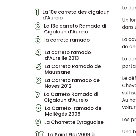
Le de
1
La 10e carreto des cigaloun
d’Aureio
Un lo
2
La 13e carreto Ramado di
dans 
Cigaloun d’Aureio
3
La cav
la carreto ramado
de ch
4
La carreto ramado
d’Aureille 2013
La car
5
parta
La Carreto Ramado de
Maussane
6
Le déf
La Carreto ramado de
Cheva
Noves 2012
7
suffi
La Carreto Ramado di
Cigaloun d’Aureio
Au ha
8
voitu
La Carreto-ramado de
Mollégès 2008
Les pr
9
La Charrette Eyraguaise
Une bi
10
La Saint Eloi 2009 à