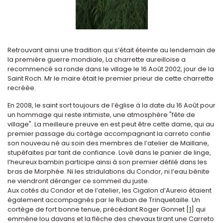
Retrouvant ainsi une tradition qui s’était éteinte au lendemain de
la première guerre mondiale, La charrette aureilloise a
recommencé sa ronde dans le village le 16 Août 2002, jour de la
Saint Roch. Mr le maire était le premier prieur de cette charrette
recréée.
En 2008, le saint sort toujours de l’église à la date du 16 Août pour
un hommage qui reste intimiste, une atmosphère "fête de
village". La meilleure preuve en est peut être cette dame, qui au
premier passage du cortège accompagnant la carreto confie
son nouveau né au soin des membres de l’atelier de Maillane,
stupéfaites par tant de confiance. Lové dans le panier de linge,
l’heureux bambin participe ainsi à son premier défilé dans les
bras de Morphée. Ni les stridulations du Condor, ni l’eau bénite
ne viendront déranger ce sommeil du juste.
Aux cotés du Condor et de l’atelier, les Cigalon d’Aureio étaient
également accompagnés par le Ruban de Trinquetaille. Un
cortège de fort bonne tenue, précédant Roger Gonnet
[
1
]
qui
emmène lou davans et la flèche des chevaux tirant une Carreto