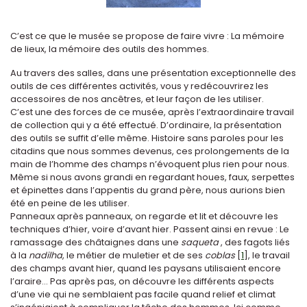
C’est ce que le musée se propose de faire vivre : La mémoire
de lieux, la mémoire des outils des hommes.
Au travers des salles, dans une présentation exceptionnelle des
outils de ces différentes activités, vous y redécouvrirez les
accessoires de nos ancêtres, et leur façon de les utiliser.
C’est une des forces de ce musée, après l’extraordinaire travail
de collection qui y a été effectué. D’ordinaire, la présentation
des outils se suffit d’elle même. Histoire sans paroles pour les
citadins que nous sommes devenus, ces prolongements de la
main de l’homme des champs n’évoquent plus rien pour nous.
Même si nous avons grandi en regardant houes, faux, serpettes
et épinettes dans l’appentis du grand père, nous aurions bien
été en peine de les utiliser.
Panneaux après panneaux, on regarde et lit et découvre les
techniques d’hier, voire d’avant hier. Passent ainsi en revue : Le
ramassage des châtaignes dans une
saqueta
, des fagots liés
à la
nadilha
, le métier de muletier et de ses
coblas
[
1
]
, le travail
des champs avant hier, quand les paysans utilisaient encore
l’araire... Pas après pas, on découvre les différents aspects
d’une vie qui ne semblaient pas facile quand relief et climat