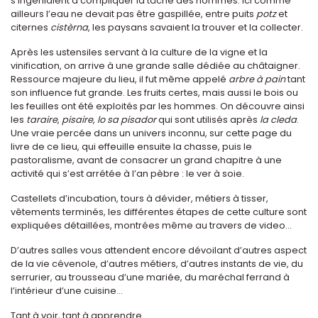
s’ingéniaient à compliquer la tâche des hommes. Ici comme
ailleurs l’eau ne devait pas être gaspillée, entre puits
potz
et
citernes
cistèrna
, les paysans savaient la trouver et la collecter.
Après les ustensiles servant à la culture de la vigne et la
vinification, on arrive à une grande salle dédiée au châtaigner.
Ressource majeure du lieu, il fut même appelé
arbre à pain
tant
son influence fut grande. Les fruits certes, mais aussi le bois ou
les feuilles ont été exploités par les hommes. On découvre ainsi
les
taraire
,
pisaire
,
lo sa pisador
qui sont utilisés après
la cleda
.
Une vraie percée dans un univers inconnu, sur cette page du
livre de ce lieu, qui effeuille ensuite la chasse, puis le
pastoralisme, avant de consacrer un grand chapitre à une
activité qui s’est arrétée à l’an pèbre : le ver à soie.
Castellets d’incubation, tours à dévider, métiers à tisser,
vêtements terminés, les différentes étapes de cette culture sont
expliquées détaillées, montrées même au travers de video...
D’autres salles vous attendent encore dévoilant d’autres aspect
de la vie cévenole, d’autres métiers, d’autres instants de vie, du
serrurier, au trousseau d’une mariée, du maréchal ferrand à
l’intérieur d’une cuisine...
Tant à voir, tant à apprendre.