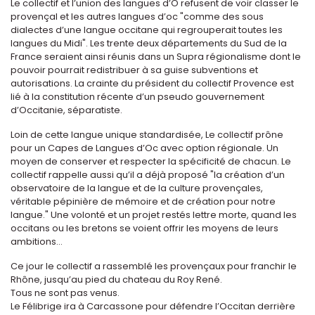
Le collectif et l’union des langues d’O refusent de voir classer le
provençal et les autres langues d’oc "comme des sous
dialectes d’une langue occitane qui regrouperait toutes les
langues du Midi". Les trente deux départements du Sud de la
France seraient ainsi réunis dans un Supra régionalisme dont le
pouvoir pourrait redistribuer à sa guise subventions et
autorisations. La crainte du président du collectif Provence est
lié à la constitution récente d’un pseudo gouvernement
d’Occitanie, séparatiste.
Loin de cette langue unique standardisée, Le collectif prône
pour un Capes de Langues d’Oc avec option régionale. Un
moyen de conserver et respecter la spécificité de chacun. Le
collectif rappelle aussi qu’il a déjà proposé "la création d’un
observatoire de la langue et de la culture provençales,
véritable pépinière de mémoire et de création pour notre
langue." Une volonté et un projet restés lettre morte, quand les
occitans ou les bretons se voient offrir les moyens de leurs
ambitions...
Ce jour le collectif a rassemblé les provençaux pour franchir le
Rhône, jusqu’au pied du chateau du Roy René.
Tous ne sont pas venus.
Le Félibrige ira à Carcassone pour défendre l’Occitan derrière