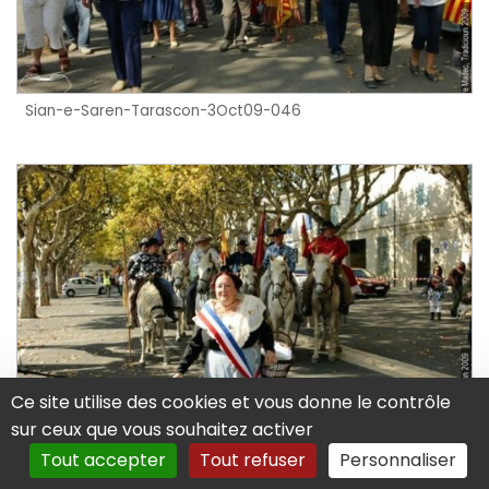
Sian-e-Saren-Tarascon-3Oct09-046
Ce site utilise des cookies et vous donne le contrôle
sur ceux que vous souhaitez activer
Sian-e-Saren-Tarascon-3Oct09-049
Tout accepter
Tout refuser
Personnaliser