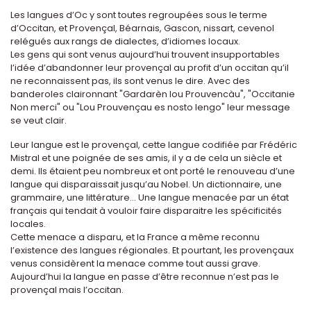
Les langues d’Oc y sont toutes regroupées sous le terme
d’Occitan, et Provençal, Béarnais, Gascon, nissart, cevenol
relégués aux rangs de dialectes, d’idiomes locaux.
Les gens qui sont venus aujourd’hui trouvent insupportables
l’idée d’abandonner leur provençal au profit d’un occitan qu’il
ne reconnaissent pas, ils sont venus le dire. Avec des
banderoles claironnant "Gardarèn lou Prouvencàu", "Occitanie
Non merci" ou "Lou Prouvençau es nosto lengo" leur message
se veut clair.
Leur langue est le provençal, cette langue codifiée par Frédéric
Mistral et une poignée de ses amis, il y a de cela un siècle et
demi. Ils étaient peu nombreux et ont porté le renouveau d’une
langue qui disparaissait jusqu’au Nobel. Un dictionnaire, une
grammaire, une littérature... Une langue menacée par un état
français qui tendait à vouloir faire disparaitre les spécificités
locales.
Cette menace a disparu, et la France a même reconnu
l’existence des langues régionales. Et pourtant, les provençaux
venus considèrent la menace comme tout aussi grave.
Aujourd’hui la langue en passe d’être reconnue n’est pas le
provençal mais l’occitan.