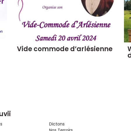
Vide commode d’arlésienne
W
d
uvii
rs
Dictons
Nos Terroirs