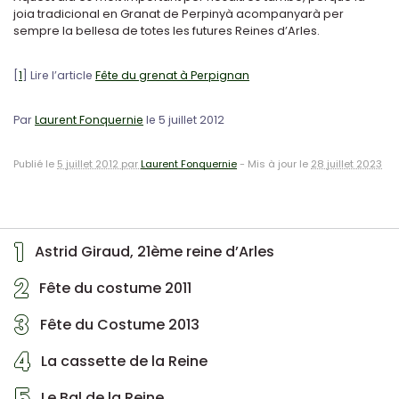
joia tradicional en Granat de Perpinyà acompanyarà per
sempre la bellesa de totes les futures Reines d’Arles.
[
1
]
Lire l’article
Fête du grenat à Perpignan
Par
Laurent Fonquernie
le 5 juillet 2012
Publié le
5 juillet 2012 par
Laurent Fonquernie
-
Mis à jour le
28 juillet 2023
1
Astrid Giraud, 21ème reine d’Arles
2
Fête du costume 2011
3
Fête du Costume 2013
4
La cassette de la Reine
5
Le Bal de la Reine