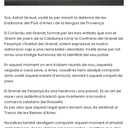
Sra. Astrid Giraud, vostè te per missió la defensa de les
tradicions del País d’Arles i de la llengua de Provença.
El Col·lectiu del Grenat, format per les tres entitats que son el
Gremi de joiers de la Catalunya nord, la Confraria del Granat de
Perpinyà i l’Institut del Granat, volem expressar la nostra
admiració cap a una reina bella i decidida. Vostè done per tot
arreu una imatge lluminosa de la identitat del seu poble.
En aquest moment on ens trobem reunits de nou, aquesta
vegada a casa seve, a Arles, nosaltres hem desitjat compartir
amb vostè aquest instant d’emoció, donant li aquest conjunt de
joies.
El Granat de Perpinyà és una herència i una passió. És un art de
viure i una autèntica tradició que mantenim a la nostra
comarca catalana del Rosselló.
Es per aixo que aquest regal que li donem avui, és destinat al
Tresor de les Reines d’Arles.
Nosaltres també desitgem compartir aquest moment d’amistat