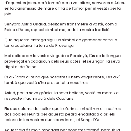
d’aquestes joies, però també per a vosaltres, senyores d’Arles,
en la transmissió de mare a filla de l’amor per el vestit i per la
joia.
Senyora Astrid Giraud, desitgem transmetre a vostè, com a
Reina d’Arles, aquest.simbol major de la nostra tradició.
Que aquesta entrega sigui un símbol de germanor entre la
terra catalana i la terra de Provença.
Mai oblidarem la vostre vinguda a Perpinyà, l’ús de la llengua
provençal en cadascun dels seus actes, el seu rigor i la seva
dignitat de Reina.
És així com a Reina que nosaltres li hem volgut rebre, i és així
també que vostè s’ha presentat a nosaltres.
Astrid, per la seva gràcia i la seva bellesa, vostè es mereix el
respecte i l’admiració dels Catalans.
Els dos coloms del collar que li oferim, simbolitzen els nostres
dos pobles reunits per aquesta pedra encastada d’or, els
colors de les nostres dues banderes, el Sang i l’Or.
Aquest dia és molt important per nosaltres també, perquè la