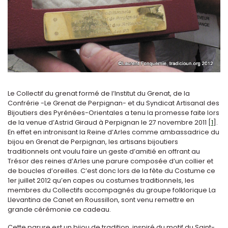
Le Collectif du grenat formé de l’Institut du Grenat, de la
Confrérie -Le Grenat de Perpignan- et du Syndicat Artisanal des
Bijoutiers des Pyrénées-Orientales a tenu la promesse faite lors
de la venue d’Astrid Giraud à Perpignan le 27 novembre 2011
[
1
]
.
En effet en intronisant la Reine d’Arles comme ambassadrice du
bijou en Grenat de Perpignan, les artisans bijoutiers
traditionnels ont voulu faire un geste d’amitié en offrant au
Trésor des reines d’Arles une parure composée d’un collier et
de boucles d’oreilles. C’est donc lors de la fète du Costume ce
1er juillet 2012 qu’en capes ou costumes traditionnels, les
membres du Collectifs accompagnés du groupe folklorique La
Llevantina de Canet en Roussillon, sont venu remettre en
grande cérémonie ce cadeau.
Cette parure est un bijou de tradition, inspiré du motif du Saint-