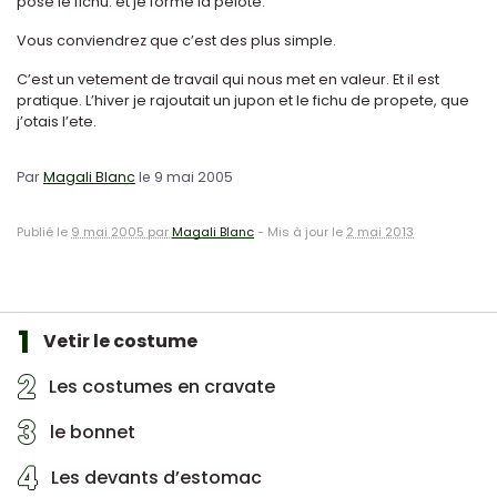
pose le fichu. et je forme la pelote.
Vous conviendrez que c’est des plus simple.
C’est un vetement de travail qui nous met en valeur. Et il est
pratique. L’hiver je rajoutait un jupon et le fichu de propete, que
j’otais l’ete.
Par
Magali Blanc
le 9 mai 2005
Publié le
9 mai 2005 par
Magali Blanc
-
Mis à jour le
2 mai 2013
1
Vetir le costume
2
Les costumes en cravate
3
le bonnet
4
Les devants d’estomac