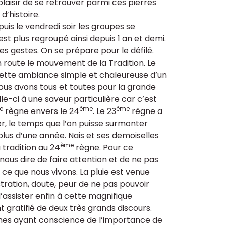
plaisir de se retrouver parmi ces pierres
d’histoire.
puis le vendredi soir les groupes se
st plus regroupé ainsi depuis 1 an et demi.
s gestes. On se prépare pour le défilé.
 route le mouvement de la Tradition. Le
r cette ambiance simple et chaleureuse d’un
ous avons tous et toutes pour la grande
e-ci à une saveur particulière car c’est
e
ème
ème
règne envers le 24
. Le 23
règne a
r, le temps que l’on puisse surmonter
plus d’une année. Nais et ses demoiselles
ème
 tradition au 24
règne. Pour ce
nous dire de faire attention et de ne pas
ce que nous vivons. La pluie est venue
stration, doute, peur de ne pas pouvoir
r d’assister enfin à cette magnifique
 gratifié de deux très grands discours.
mes ayant conscience de l’importance de