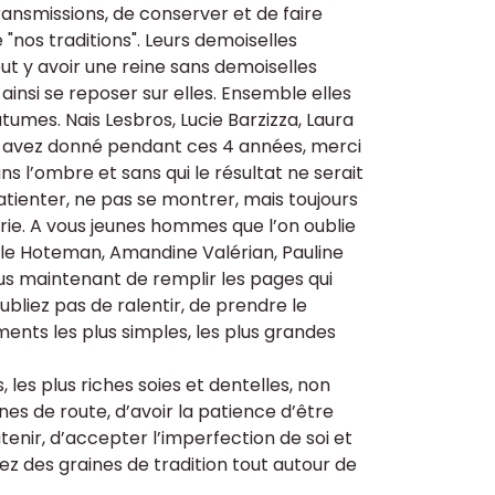
ansmissions, de conserver et de faire
nos traditions". Leurs demoiselles
eut y avoir une reine sans demoiselles
t ainsi se reposer sur elles. Ensemble elles
umes. Nais Lesbros, Lucie Barzizza, Laura
s avez donné pendant ces 4 années, merci
ans l’ombre et sans qui le résultat ne serait
atienter, ne pas se montrer, mais toujours
érie. A vous jeunes hommes que l’on oublie
le Hoteman, Amandine Valérian, Pauline
s maintenant de remplir les pages qui
ubliez pas de ralentir, de prendre le
ents les plus simples, les plus grandes
 les plus riches soies et dentelles, non
s de route, d’avoir la patience d’être
tenir, d’accepter l’imperfection de soi et
z des graines de tradition tout autour de