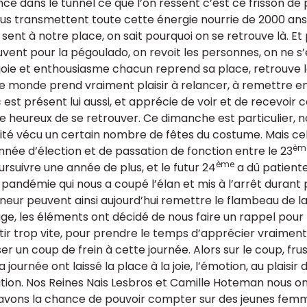
ce dans le tunnel ce que l’on ressent c’est ce frisson de 
ous transmettent toute cette énergie nourrie de 2000 ans 
sent à notre place, on sait pourquoi on se retrouve là. Et 
uvent pour la pégoulado, on revoit les personnes, on ne s’e
joie et enthousiasme chacun reprend sa place, retrouve le
le monde prend vraiment plaisir à relancer, à remettre en
c est présent lui aussi, et apprécie de voir et de recevoi
e heureux de se retrouver. Ce dimanche est particulier, n
ité vécu un certain nombre de fêtes du costume. Mais cell
èm
nnée d’élection et de passation de fonction entre le 23
ème
ursuivre une année de plus, et le futur 24
a dû patiente
 pandémie qui nous a coupé l’élan et mis à l’arrêt durant 
neur peuvent ainsi aujourd’hui remettre le flambeau de la
ge, les éléments ont décidé de nous faire un rappel pour 
tir trop vite, pour prendre le temps d’apprécier vraiment 
er un coup de frein à cette journée. Alors sur le coup, fru
la journée ont laissé la place à la joie, l’émotion, au plaisi
tion. Nos Reines Nais Lesbros et Camille Hoteman nous ont
avons la chance de pouvoir compter sur des jeunes fem