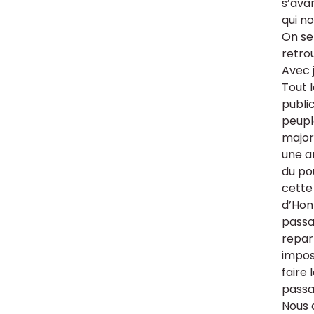
s’avan
qui n
On se 
retro
Avec 
Tout 
publi
peupl
major
une a
du po
cette
d’Hon
passa
repar
impos
faire 
passa
Nous 