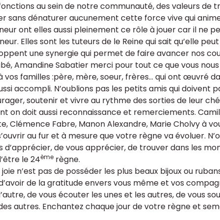
 fonctions au sein de notre communauté, des valeurs de tr
er sans dénaturer aucunement cette force vive qui anime "
eur ont elles aussi pleinement ce rôle à jouer car il ne p
eur. Elles sont les tuteurs de le Reine qui sait qu’elle peu
oppent une synergie qui permet de faire avancer nos cout
bé, Amandine Sabatier merci pour tout ce que vous nou
à vos familles :père, mère, soeur, frères... qui ont œuvré d
ussi accompli. N’oublions pas les petits amis qui doivent p
rager, soutenir et vivre au rythme des sorties de leur ch
nt on doit aussi reconnaissance et remerciements. Camil
te, Clémence Fabre, Manon Alexandre, Marie Cholvy à vou
’ouvrir au fur et à mesure que votre règne va évoluer. N’o
 d’apprécier, de vous apprécier, de trouver dans les mom
ème
d’être le 24
règne.
joie n’est pas de posséder les plus beaux bijoux ou rubans,
 d’avoir de la gratitude envers vous même et vos compagne
’autre, de vous écouter les unes et les autres, de vous sou
 des autres. Enchantez chaque jour de votre règne et seme