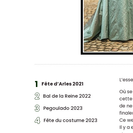
L’esse
1
Fête d’Arles 2021
Où se
2
Bal de la Reine 2022
cette
de ne
3
Pegoulado 2023
final
4
Ce we
Fête du costume 2023
Il y a