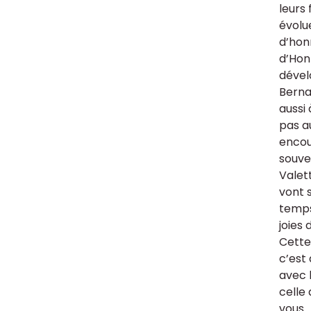
leurs
évolu
d’honn
d’Honn
dével
Berna
aussi 
pas a
encou
souve
Valet
vont s
temps
joies 
Cette 
c’est
avec l
celle
vous.