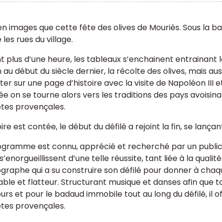
en images que cette fête des olives de Mouriès. Sous la ba
les rues du village.
t plus d’une heure, les tableaux s’enchainent entrainant l
 au début du siècle dernier, la récolte des olives, mais au
ter sur une page d’histoire avec la visite de Napoléon III
ée on se tourne alors vers les traditions des pays avoisin
êtes provençales.
oire est contée, le début du défilé a rejoint la fin, se lanç
ogramme est connu, apprécié et recherché par un publi
s’enorgueillissent d’une telle réussite, tant liée à la quali
graphe qui a su construire son défilé pour donner à chaque
able et flatteur. Structurant musique et danses afin que t
rs et pour le badaud immobile tout au long du défilé, il of
êtes provençales.