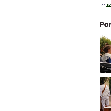
Par
Eri
Por