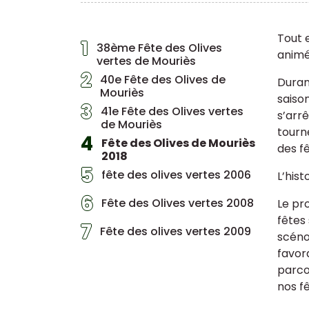
Tout 
1
38ème Fête des Olives
animé 
vertes de Mouriès
2
40e Fête des Olives de
Duran
Mouriès
saison
3
41e Fête des Olives vertes
s’arrê
de Mouriès
tourn
4
Fête des Olives de Mouriès
des f
2018
5
fête des olives vertes 2006
L’hist
6
Fête des Olives vertes 2008
Le pr
fêtes 
7
Fête des olives vertes 2009
scéno
favor
parcou
nos f