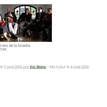
0 ans de la Grasiho
e1746
 le
7 avril 2014 par
Eric Blanc
-
Mis à jour le
4 mai 2014