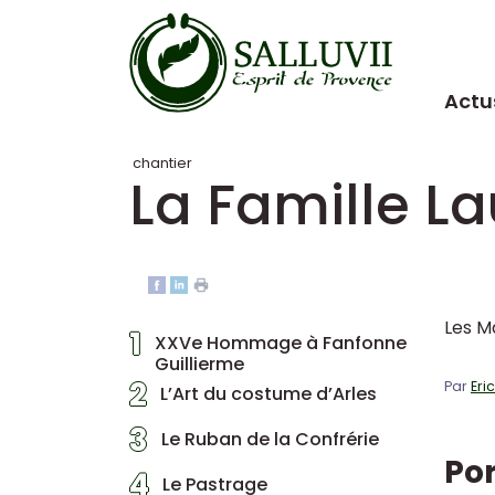
Panneau de gestion des cookies
Actu
chantier
La Famille L
Les Ma
1
XXVe Hommage à Fanfonne
Guillierme
2
Par
Eri
L’Art du costume d’Arles
3
Le Ruban de la Confrérie
Por
4
Le Pastrage