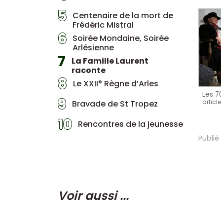
5
Centenaire de la mort de
Frédéric Mistral
6
Soirée Mondaine, Soirée
Arlésienne
7
La Famille Laurent
raconte
8
Le XXII° Règne d’Arles
Les 7
9
articl
Bravade de St Tropez
10
Rencontres de la jeunesse
Publié
Voir aussi ...