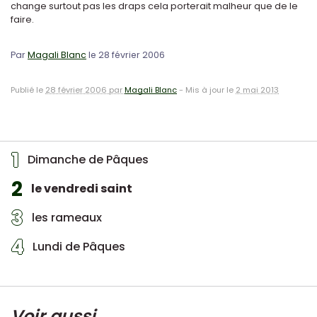
change surtout pas les draps cela porterait malheur que de le
faire.
Par
Magali Blanc
le 28 février 2006
Publié le
28 février 2006 par
Magali Blanc
-
Mis à jour le
2 mai 2013
1
Dimanche de Pâques
2
le vendredi saint
3
les rameaux
4
Lundi de Pâques
Voir aussi ...