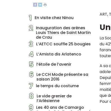
ART, 
1
En visite chez Ninou
Un
2
Inauguration des arènes
Louis Thiers de Saint Martin
de Crau
La So
3
L’AETCC souffle 25 bougies
du 42
faran
4
L’Amista dis Arlatenco
toute
5
l’étoile de l’avenir
A sa 
adole
6
Le CCH Mode présente sa
Depui
saison 2016
femme
7
le temps du costume
moiti
8
que d
Le vide grenier de
l’Arlésienne
Pour 
9
Les 40 ans de Camargo