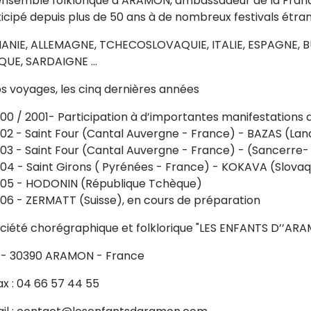
ensemble folklorique d’ARAMON, ambassadeur de la France,
icipé depuis plus de 50 ans à de nombreux festivals étran
NIE, ALLEMAGNE, TCHECOSLOVAQUIE, ITALIE, ESPAGNE, BU
QUE, SARDAIGNE ...
s voyages, les cinq dernières années
00 / 2001- Participation à d’importantes manifestations 
02 - Saint Four (Cantal Auvergne - France) - BAZAS (Land
03 - Saint Four (Cantal Auvergne - France) - (Sancerre-
04 - Saint Girons ( Pyrénées - France) - KOKAVA (Slovaq
05 - HODONIN (République Tchèque)
06 - ZERMATT (Suisse), en cours de préparation
ciété chorégraphique et folklorique "LES ENFANTS D’’AR
 - 30390 ARAMON - France
ax : 04 66 57 44 55