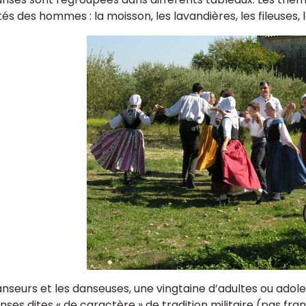
tés des hommes : la moisson, les lavandières, les fileuses, l
anseurs et les danseuses, une vingtaine d’adultes ou adole
anses dites « de caractère » de tradition militaire (pas fr