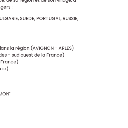
 de sa région et de son village, a
gers :
LGARIE, SUEDE, PORTUGAL, RUSSIE,
dans la région (AVIGNON - ARLES)
es - sud ouest de la France)
 France)
uie)
AMON"