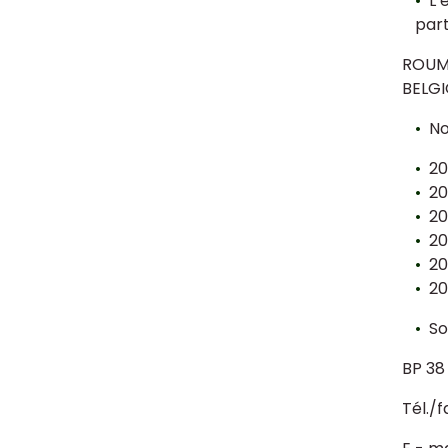
L’
part
ROUMA
BELGI
No
20
20
20
20
20
20
So
BP 38
Tél./f