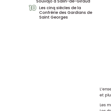
Souvajo à Salin-de-Giraud
10
Les cinq siècles de la
Confrérie des Gardians de
Saint Georges
L’ens
et pl
Les m
Les da