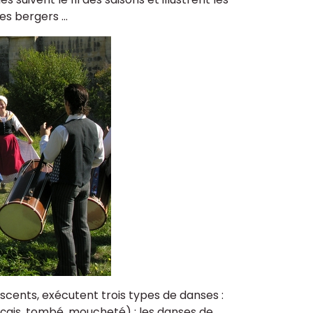
es bergers ...
scents, exécutent trois types de danses :
ançais, tombé, moucheté) ; les danses de