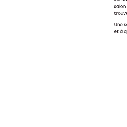
salon
trouve
Une se
et à q