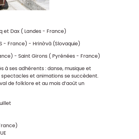
q et Dax ( Landes - France)
S - France) - Hrinờvà (Slovaquie)
ance) - Saint Girons ( Pyrénées - France)
s à ses adhérents : danse, musique et
s, spectacles et animations se succèdent.
val de folklore et au mois d’août un
illet
France)
QUE