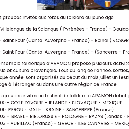
s groupes invités aux fêtes du folklore du jeune âge
 Villelongue de la Salanque ( Pyrénées - France) - Gaujac
- Saint Four (Cantal Auvergne - France) - Epinal ( VOSGE
- Saint Four (Cantal Auvergne - France) - (Sancerre - Fr
ensemble folklorique d’ARAMON propose plusieurs activité
ue et culture provençale. Tout au long de l’année, sortie
ue année, sont organisés au début du mois juillet un festi
ge à l’étranger ou dans une autre région de France.
 groupes invités au festival de folklore à ARAMON début ju
00 - COTE D’IVOIRE - IRLANDE - SLOVAQUIE - MEXIQUE
01- PEROU - MALI- UKRAINE - SANCERRRE (France)
02 - ISRAEL - BIELORUSSIE - POLOGNE - BAZAS (Landes - 
03 - AURILLAC (France) - GRECE - ILES CANARIES - MEXI