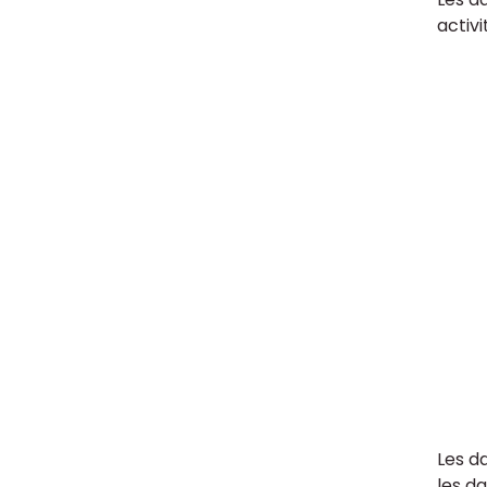
activi
Les d
les d