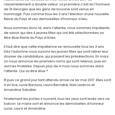
rassemblement a double valeur. La première c’est en l’honneur
de St Georges que les gens de bouvine sont venus en
hommage. Puis comme tous les 3 ans l’élection d’une nouvelle
Reine du Pays et ses demoiselles d’honneur a lieu.
Nous sommes donc là, dans l’attente, nous sommes impatients
de savoir qui des 4 jeunes filles qui ont été sélectionnées va
être élue Reine du Pays d’Arles.
Il faut dire que cette impatience se renouvelle tous les 3 ans.
Dès l’automne nous suivons les jeunes filles qui vont retirer leur
dossier de candidature, qui passent les présélections. En mars
on nous annonce les premiers noms qui sont retenus, puis en
avril les finalistes. Depuis plus de 4 mois nous sommes dans
l’attente. Qui va être élue ?
Et puis ce grand jour tant attendu arrive ce 1er mai 2017. Elles sont
4 en lice, Lucie Barzizza, Laura Bernabé, Nais Lesbros et
Amandine Sabatier.
Finalement les portes s’ouvrent, tous les yeux sont levés vers ce
balcon. Le maire sort et annonce les demoiselles d’honneur
Lucie, Laura et Amandine.