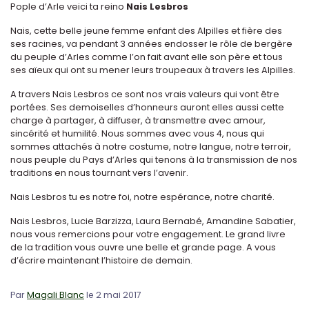
Pople d’Arle veici ta reino
Nais Lesbros
Nais, cette belle jeune femme enfant des Alpilles et fière des
ses racines, va pendant 3 années endosser le rôle de bergère
du peuple d’Arles comme l’on fait avant elle son père et tous
ses aïeux qui ont su mener leurs troupeaux à travers les Alpilles.
A travers Nais Lesbros ce sont nos vrais valeurs qui vont être
portées. Ses demoiselles d’honneurs auront elles aussi cette
charge à partager, à diffuser, à transmettre avec amour,
sincérité et humilité. Nous sommes avec vous 4, nous qui
sommes attachés à notre costume, notre langue, notre terroir,
nous peuple du Pays d’Arles qui tenons à la transmission de nos
traditions en nous tournant vers l’avenir.
Nais Lesbros tu es notre foi, notre espérance, notre charité.
Nais Lesbros, Lucie Barzizza, Laura Bernabé, Amandine Sabatier,
nous vous remercions pour votre engagement. Le grand livre
de la tradition vous ouvre une belle et grande page. A vous
d’écrire maintenant l’histoire de demain.
Par
Magali Blanc
le 2 mai 2017