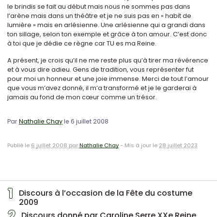
le brindis se fait au début mais nous ne sommes pas dans
l’arène mais dans un théâtre et je ne suis pas en « habit de
lumière » mais en arlésienne. Une arlésienne qui a grandi dans
ton sillage, selon ton exemple et grâce à ton amour. C’est donc
à toi que je dédie ce règne car TU es ma Reine.
A présent, je crois qu’il ne me reste plus qu’à tirer ma révérence
et à vous dire adieu. Gens de tradition, vous représenter fut
pour moi un honneur et une joie immense. Merci de tout l’amour
que vous m’avez donné, il m’a transformé et je le garderai à
jamais au fond de mon cœur comme un trésor.
Par
Nathalie Chay
le 6 juillet 2008
Publié le
6 juillet 2008 par
Nathalie Chay
-
Mis à jour le
28 juillet 2023
1
Discours à l’occasion de la Fête du costume
2009
2
Discours donné par Caroline Serre XXe Reine