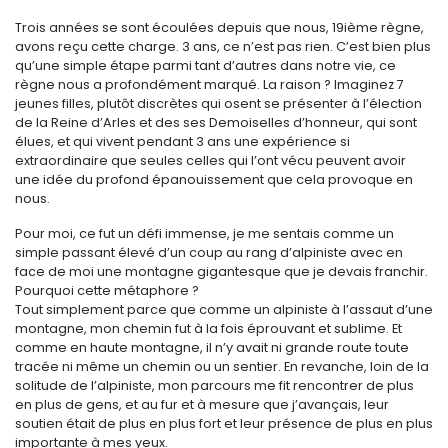
Trois années se sont écoulées depuis que nous, 19ième règne,
avons reçu cette charge. 3 ans, ce n’est pas rien. C’est bien plus
qu’une simple étape parmi tant d’autres dans notre vie, ce
règne nous a profondément marqué. La raison ? Imaginez 7
jeunes filles, plutôt discrètes qui osent se présenter à l’élection
de la Reine d’Arles et des ses Demoiselles d’honneur, qui sont
élues, et qui vivent pendant 3 ans une expérience si
extraordinaire que seules celles qui l’ont vécu peuvent avoir
une idée du profond épanouissement que cela provoque en
nous.
Pour moi, ce fut un défi immense, je me sentais comme un
simple passant élevé d’un coup au rang d’alpiniste avec en
face de moi une montagne gigantesque que je devais franchir.
Pourquoi cette métaphore ?
Tout simplement parce que comme un alpiniste à l’assaut d’une
montagne, mon chemin fut à la fois éprouvant et sublime. Et
comme en haute montagne, il n’y avait ni grande route toute
tracée ni même un chemin ou un sentier. En revanche, loin de la
solitude de l’alpiniste, mon parcours me fit rencontrer de plus
en plus de gens, et au fur et à mesure que j’avançais, leur
soutien était de plus en plus fort et leur présence de plus en plus
importante à mes yeux.