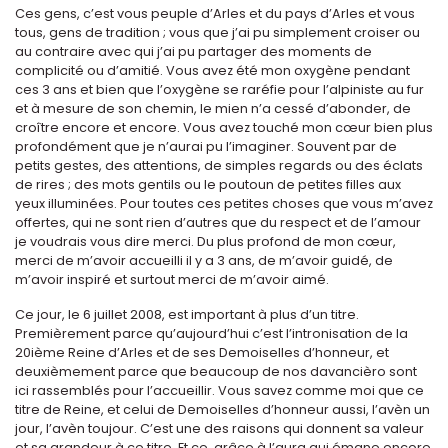
Ces gens, c’est vous peuple d’Arles et du pays d’Arles et vous
tous, gens de tradition ; vous que j’ai pu simplement croiser ou
au contraire avec qui j’ai pu partager des moments de
complicité ou d’amitié. Vous avez été mon oxygène pendant
ces 3 ans et bien que l’oxygène se raréfie pour l’alpiniste au fur
et à mesure de son chemin, le mien n’a cessé d’abonder, de
croître encore et encore. Vous avez touché mon cœur bien plus
profondément que je n’aurai pu l’imaginer. Souvent par de
petits gestes, des attentions, de simples regards ou des éclats
de rires ; des mots gentils ou le poutoun de petites filles aux
yeux illuminées. Pour toutes ces petites choses que vous m’avez
offertes, qui ne sont rien d’autres que du respect et de l’amour
je voudrais vous dire merci. Du plus profond de mon cœur,
merci de m’avoir accueilli il y a 3 ans, de m’avoir guidé, de
m’avoir inspiré et surtout merci de m’avoir aimé.
Ce jour, le 6 juillet 2008, est important à plus d’un titre.
Premièrement parce qu’aujourd’hui c’est l’intronisation de la
20ième Reine d’Arles et de ses Demoiselles d’honneur, et
deuxièmement parce que beaucoup de nos davancièro sont
ici rassemblés pour l’accueillir. Vous savez comme moi que ce
titre de Reine, et celui de Demoiselles d’honneur aussi, l’avèn un
jour, l’avèn toujour. C’est une des raisons qui donnent sa valeur
et sa grandeur à ce titre. Et ce, grâce à l’aura qui émane encore