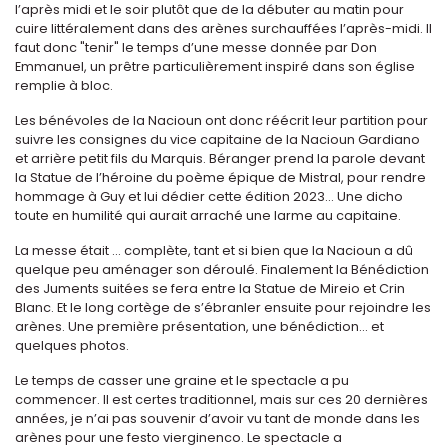
l’après midi et le soir plutôt que de la débuter au matin pour
cuire littéralement dans des arènes surchauffées l’après-midi. Il
faut donc "tenir" le temps d’une messe donnée par Don
Emmanuel, un prêtre particulièrement inspiré dans son église
remplie à bloc.
Les bénévoles de la Nacioun ont donc réécrit leur partition pour
suivre les consignes du vice capitaine de la Nacioun Gardiano
et arrière petit fils du Marquis. Béranger prend la parole devant
la Statue de l’héroine du poème épique de Mistral, pour rendre
hommage à Guy et lui dédier cette édition 2023... Une dicho
toute en humilité qui aurait arraché une larme au capitaine.
La messe était ... complète, tant et si bien que la Nacioun a dû
quelque peu aménager son déroulé. Finalement la Bénédiction
des Juments suitées se fera entre la Statue de Mireio et Crin
Blanc. Et le long cortège de s’ébranler ensuite pour rejoindre les
arènes. Une première présentation, une bénédiction... et
quelques photos.
Le temps de casser une graine et le spectacle a pu
commencer. Il est certes traditionnel, mais sur ces 20 dernières
années, je n’ai pas souvenir d’avoir vu tant de monde dans les
arènes pour une festo vierginenco. Le spectacle a