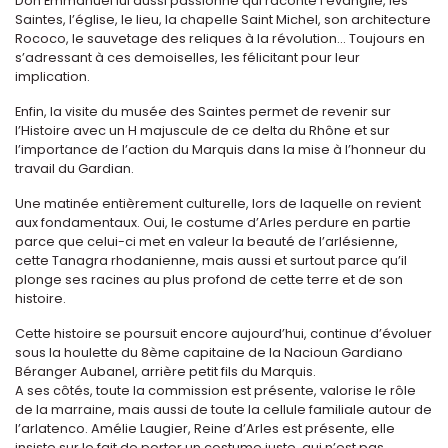
Don Emmanuel lui aussi passionné qui raconte l’évangile, les
Saintes, l’église, le lieu, la chapelle Saint Michel, son architecture
Rococo, le sauvetage des reliques à la révolution... Toujours en
s’adressant à ces demoiselles, les félicitant pour leur
implication.
Enfin, la visite du musée des Saintes permet de revenir sur
l’Histoire avec un H majuscule de ce delta du Rhône et sur
l’importance de l’action du Marquis dans la mise à l’honneur du
travail du Gardian.
Une matinée entièrement culturelle, lors de laquelle on revient
aux fondamentaux. Oui, le costume d’Arles perdure en partie
parce que celui-ci met en valeur la beauté de l’arlésienne,
cette Tanagra rhodanienne, mais aussi et surtout parce qu’il
plonge ses racines au plus profond de cette terre et de son
histoire.
Cette histoire se poursuit encore aujourd’hui, continue d’évoluer
sous la houlette du 8ème capitaine de la Nacioun Gardiano
Béranger Aubanel, arrière petit fils du Marquis.
A ses côtés, toute la commission est présente, valorise le rôle
de la marraine, mais aussi de toute la cellule familiale autour de
l’arlatenco. Amélie Laugier, Reine d’Arles est présente, elle
insiste sur le fait de porter un costume juste, qui n’est pas