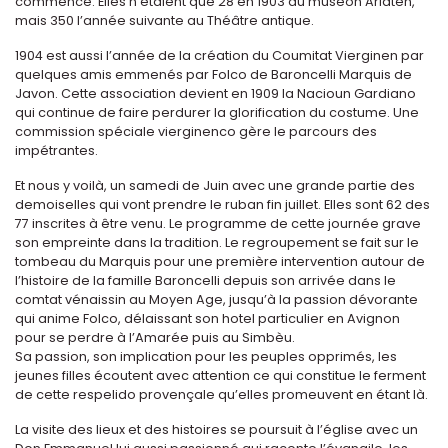
commencé. Elles n’étaient que 28 en 1903 au muséon Arlaten,
mais 350 l’année suivante au Théâtre antique.
1904 est aussi l’année de la création du Coumitat Vierginen par
quelques amis emmenés par Folco de Baroncelli Marquis de
Javon. Cette association devient en 1909 la Nacioun Gardiano
qui continue de faire perdurer la glorification du costume. Une
commission spéciale vierginenco gère le parcours des
impétrantes.
Et nous y voilà, un samedi de Juin avec une grande partie des
demoiselles qui vont prendre le ruban fin juillet. Elles sont 62 des
77 inscrites à être venu. Le programme de cette journée grave
son empreinte dans la tradition. Le regroupement se fait sur le
tombeau du Marquis pour une première intervention autour de
l’histoire de la famille Baroncelli depuis son arrivée dans le
comtat vénaissin au Moyen Age, jusqu’à la passion dévorante
qui anime Folco, délaissant son hotel particulier en Avignon
pour se perdre à l’Amarée puis au Simbèu.
Sa passion, son implication pour les peuples opprimés, les
jeunes filles écoutent avec attention ce qui constitue le ferment
de cette respelido provençale qu’elles promeuvent en étant là.
La visite des lieux et des histoires se poursuit à l’église avec un