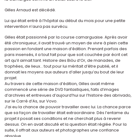
Gilles Arnaud est décédé.
Lui qui était entré à l’hôpital au début du mois pour une petite
intervention n’aura pas survécu.
Gilles était passionné par la course camarguaise. Après avoir
été chroniqueur, il avait trouvé un moyen de vivre à plein cette
passion en fondant une maison d’édition. Prenant parfois des
paris insensés, il a tout fait pour que soit couchée par écrit cet
art qu’il aimait tant. Histoire des Biòu d’Or, de manades, de
trophées, de lieux... tout pour lui méritait d’être publié, et il
donnait les moyens aux auteurs d’aller jusqu’au bout de leur
projet.
Au travers de cette maison d’édition, Gilles avait même
commencé une série de DVD fantastiques, faits d’images
d’archives et entrevues d’aujourd’hui sur l’histoire des abrivado,
sur le Carré d’As, sur Vovo.
J’ai eu la chance de pouvoir travailler avec lui. La chance parce
que sa façon de travailler était extraordinaire. Dès l’entame du
projet il posait ses conditions et ne cherchait plus à revenir
dessus. On en avait discuté et la question était réglée. Pour la
suite, il offrait aux auteurs et photographes une confiance
absolue.