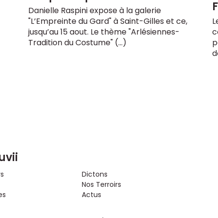
Danielle Raspini expose à la galerie
"L’Empreinte du Gard" à Saint-Gilles et ce,
L
jusqu’au 15 aout. Le thème "Arlésiennes-
c
Tradition du Costume" (…)
p
d
uvii
rs
Dictons
Nos Terroirs
es
Actus