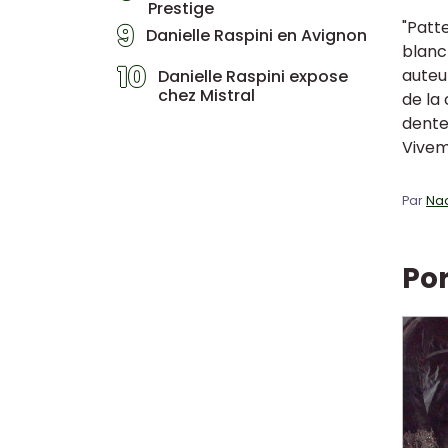
Prestige
"Patt
9
Danielle Raspini en Avignon
blanc 
10
auteur
Danielle Raspini expose
chez Mistral
de la 
dente
Viveme
Par
Na
Por