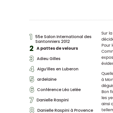
Sur l
1
55e Salon International des
décid
Santonniers 2012
Pour 
2
A pattes de velours
Comme
3
expos
Adieu Gilles
évid
4
Aigu’illes en Luberon
Quelle
5
ardelaine
à Mont
déguis
6
Conférence Léo Lelée
Bon fi
les ye
7
Danielle Raspini
ainsi
8
telle
Danielle Raspini à Provence