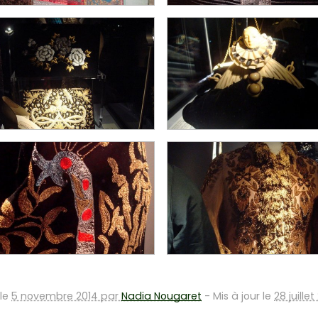
 le
5 novembre 2014 par
Nadia Nougaret
-
Mis à jour le
28 juille