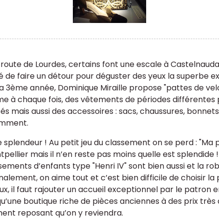
a route de Lourdes, certains font une escale à Castelnaudar
é de faire un détour pour déguster des yeux la superbe ex
la 3ème année, Dominique Miraille propose "pattes de velo
 à chaque fois, des vêtements de périodes différente
és mais aussi des accessoires : sacs, chaussures, bonnet
emment.
 splendeur ! Au petit jeu du classement on se perd : "Ma pr
pellier mais il n’en reste pas moins quelle est splendide !
ements d’enfants type "Henri IV" sont bien aussi et la robe
nalement, on aime tout et c’est bien difficile de choisir l
ux, il faut rajouter un accueil exceptionnel par le patron e
 qu’une boutique riche de pièces anciennes à des prix très
ment reposant qu’on y reviendra.