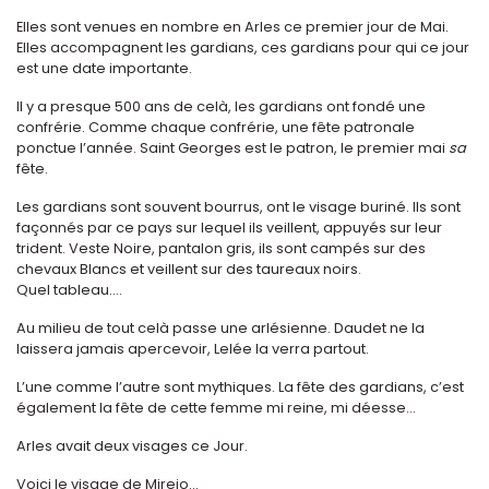
Elles sont venues en nombre en Arles ce premier jour de Mai.
Elles accompagnent les gardians, ces gardians pour qui ce jour
est une date importante.
Il y a presque 500 ans de celà, les gardians ont fondé une
confrérie. Comme chaque confrérie, une fête patronale
ponctue l’année. Saint Georges est le patron, le premier mai
sa
fête.
Les gardians sont souvent bourrus, ont le visage buriné. Ils sont
façonnés par ce pays sur lequel ils veillent, appuyés sur leur
trident. Veste Noire, pantalon gris, ils sont campés sur des
chevaux Blancs et veillent sur des taureaux noirs.
Quel tableau....
Au milieu de tout celà passe une arlésienne. Daudet ne la
laissera jamais apercevoir, Lelée la verra partout.
L’une comme l’autre sont mythiques. La fête des gardians, c’est
également la fête de cette femme mi reine, mi déesse...
Arles avait deux visages ce Jour.
Voici le visage de Mireio...