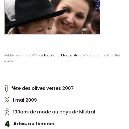
Publié le
2 mai 2007 par
Eric Blanc
,
Magali Blanc
-
Mis à jour le
28 juillet
2023
1
fête des olives vertes 2007
2
1 mai 2009
3
100ans de mode au pays de Mistral
4
Arles, au féminin