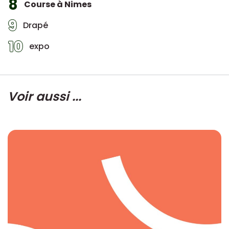
8
Course à Nimes
9
Drapé
10
expo
Voir aussi ...