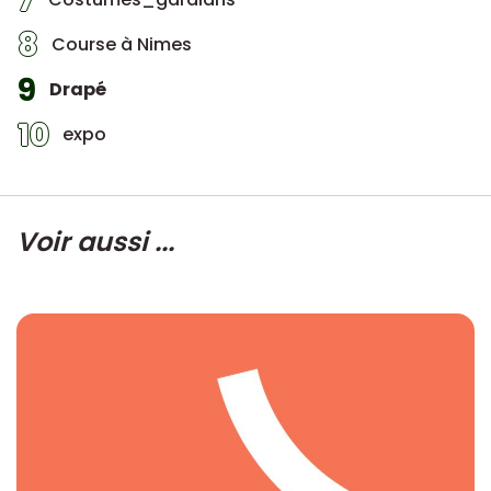
7
8
Course à Nimes
9
Drapé
10
expo
Voir aussi ...