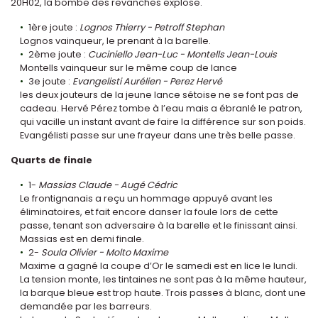
20H02, la bombe des revanches explose.
1ère joute :
Lognos Thierry - Petroff Stephan
Lognos vainqueur, le prenant à la barelle.
2ème joute :
Cuciniello Jean-Luc - Montells Jean-Louis
Montells vainqueur sur le même coup de lance
3e joute :
Evangelisti Aurélien - Perez Hervé
les deux jouteurs de la jeune lance sétoise ne se font pas de
cadeau. Hervé Pérez tombe à l’eau mais a ébranlé le patron,
qui vacille un instant avant de faire la différence sur son poids.
Evangélisti passe sur une frayeur dans une très belle passe.
Quarts de finale
1-
Massias Claude - Augé Cédric
Le frontignanais a reçu un hommage appuyé avant les
éliminatoires, et fait encore danser la foule lors de cette
passe, tenant son adversaire à la barelle et le finissant ainsi.
Massias est en demi finale.
2-
Soula Olivier - Molto Maxime
Maxime a gagné la coupe d’Or le samedi est en lice le lundi.
La tension monte, les tintaines ne sont pas à la même hauteur,
la barque bleue est trop haute. Trois passes à blanc, dont une
demandée par les barreurs.