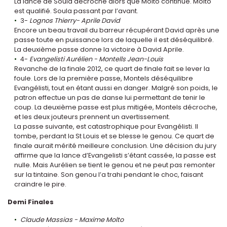
La lance de Soula décroche alors que Molto continue. Molto
est qualifié. Soula passant par l’avant.
3-
Lognos Thierry- Aprile David
Encore un beau travail du barreur récupérant David après une
passe toute en puissance lors de laquelle il est déséquilibré.
La deuxième passe donne la victoire à David Aprile.
4-
Evangelisti Aurélien - Montells Jean-Louis
Revanche de la finale 2012, ce quart de finale fait se lever la
foule. Lors de la première passe, Montels déséquilibre
Evangélisti, tout en étant aussi en danger. Malgré son poids, le
patron effectue un pas de danse lui permettant de tenir le
coup. La deuxième passe est plus mitigée, Montels décroche,
et les deux jouteurs prennent un avertissement.
La passe suivante, est catastrophique pour Evangélisti. Il
tombe, perdant la St Louis et se blesse le genou. Ce quart de
finale aurait mérité meilleure conclusion. Une décision du jury
affirme que la lance d’Evangelisti s’étant cassée, la passe est
nulle. Mais Aurélien se tient le genou et ne peut pas remonter
sur la tintaine. Son genou l’a trahi pendant le choc, faisant
craindre le pire.
Demi Finales
Claude Massias - Maxime Molto