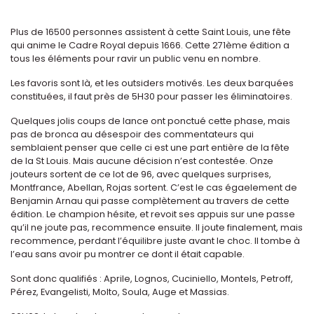
Plus de 16500 personnes assistent à cette Saint Louis, une fête
qui anime le Cadre Royal depuis 1666. Cette 271ème édition a
tous les éléments pour ravir un public venu en nombre.
Les favoris sont là, et les outsiders motivés. Les deux barquées
constituées, il faut près de 5H30 pour passer les éliminatoires.
Quelques jolis coups de lance ont ponctué cette phase, mais
pas de bronca au désespoir des commentateurs qui
semblaient penser que celle ci est une part entière de la fête
de la St Louis. Mais aucune décision n’est contestée. Onze
jouteurs sortent de ce lot de 96, avec quelques surprises,
Montfrance, Abellan, Rojas sortent. C’est le cas égaelement de
Benjamin Arnau qui passe complètement au travers de cette
édition. Le champion hésite, et revoit ses appuis sur une passe
qu’il ne joute pas, recommence ensuite. Il joute finalement, mais
recommence, perdant l’équilibre juste avant le choc. Il tombe à
l’eau sans avoir pu montrer ce dont il était capable.
Sont donc qualifiés : Aprile, Lognos, Cuciniello, Montels, Petroff,
Pérez, Evangelisti, Molto, Soula, Auge et Massias.