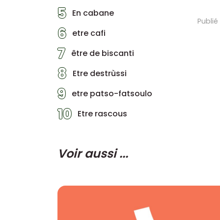
5
En cabane
Publié
6
etre cafi
7
être de biscanti
8
Etre destrùssi
9
etre patso-fatsoulo
10
Etre rascous
Voir aussi ...