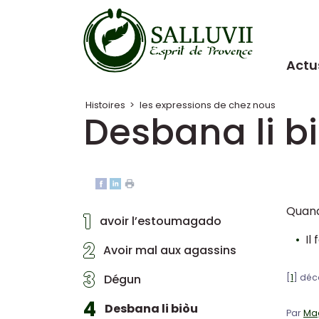
Panneau de gestion des cookies
Actu
Histoires
>
les expressions de chez nous
Desbana li b
Quand 
1
avoir l’estoumagado
Il 
2
Avoir mal aux agassins
3
Dégun
[
1
]
déco
4
Desbana li biòu
Par
Mag