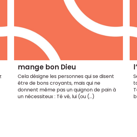
mange bon Dieu
l
z
Cela désigne les personnes qui se disent
S
être de bons croyants, mais qui ne
t
donnent même pas un quignon de pain à
T
un nécessiteux : Té vé, lui (ou (…)
b