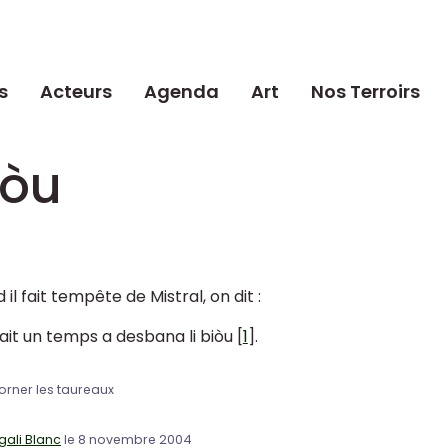
s
Acteurs
Agenda
Art
Nos Terroirs
iòu
il fait tempête de Mistral, on dit :
fait un temps a desbana li biòu
[
1
]
.
rner les taureaux
ali Blanc
le 8 novembre 2004