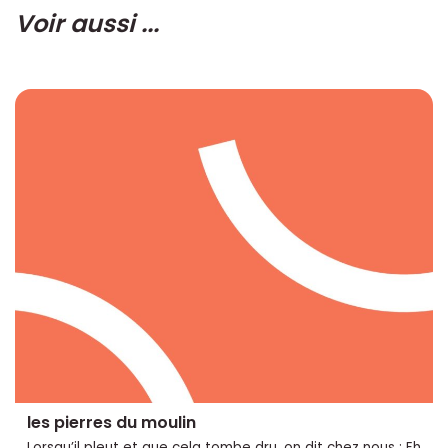
Voir aussi ...
les pierres du moulin
Lorsqu’il pleut et que cela tombe dru, on dit chez nous : Eh