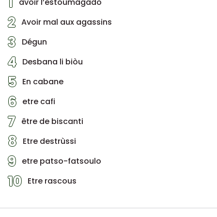
1
avoir l’estoumagado
2
Avoir mal aux agassins
3
Dégun
4
Desbana li biòu
5
En cabane
6
etre cafi
7
être de biscanti
8
Etre destrùssi
9
etre patso-fatsoulo
10
Etre rascous