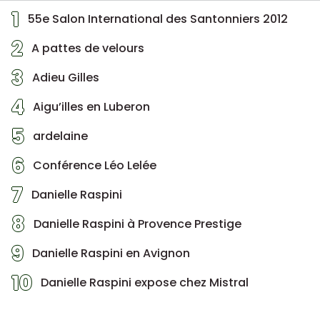
1
55e Salon International des Santonniers 2012
2
A pattes de velours
3
Adieu Gilles
4
Aigu’illes en Luberon
5
ardelaine
6
Conférence Léo Lelée
7
Danielle Raspini
8
Danielle Raspini à Provence Prestige
9
Danielle Raspini en Avignon
10
Danielle Raspini expose chez Mistral