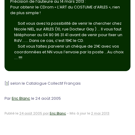
Précision de l’auteure au 14 mars 2013 :
Pour obtenir le CDrom « L’ART du COSTUME d’ARLES », rien
de plus simple !
Soit vous avez la possibilité de venir le chercher chez
Nicole NIEL, sur ARLES (10, rue Docteur Gay ) … Il vous faut
téléphoner au 04 90 96 31 41 avant de venir pour fixer un
RdV……. Dans ce cas, c’est 19€ le CD.
Soit vous faites parvenir un chèque de 21€ avec vos
coordonnées et NN vous l’envoie par la poste …Au choix
…. !!!!
[
1
]
selon le Catalogue Collectif Français
Par
Eric Blanc
le 24 août 2005
Publié le
24 août 2005 par
Eric Blanc
-
Mis à jour le
2 mai 2013