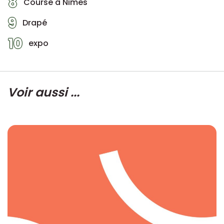
8
Course à Nimes
9
Drapé
10
expo
Voir aussi ...