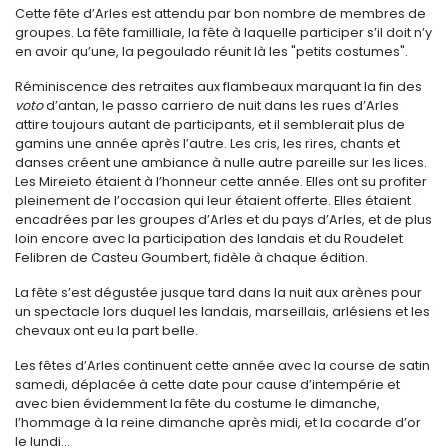
Cette fête d’Arles est attendu par bon nombre de membres de
groupes. La fête familliale, la fête à laquelle participer s’il doit n’y
en avoir qu’une, la pegoulado réunit là les "petits costumes".
Réminiscence des retraites aux flambeaux marquant la fin des
voto
d’antan, le passo carriero de nuit dans les rues d’Arles
attire toujours autant de participants, et il semblerait plus de
gamins une année après l’autre. Les cris, les rires, chants et
danses créent une ambiance à nulle autre pareille sur les lices.
Les Mireieto étaient à l’honneur cette année. Elles ont su profiter
pleinement de l’occasion qui leur étaient offerte. Elles étaient
encadrées par les groupes d’Arles et du pays d’Arles, et de plus
loin encore avec la participation des landais et du Roudelet
Felibren de Casteu Goumbert, fidèle à chaque édition.
La fête s’est dégustée jusque tard dans la nuit aux arènes pour
un spectacle lors duquel les landais, marseillais, arlésiens et les
chevaux ont eu la part belle.
Les fêtes d’Arles continuent cette année avec la course de satin
samedi, déplacée à cette date pour cause d’intempérie et
avec bien évidemment la fête du costume le dimanche,
l’hommage à la reine dimanche après midi, et la cocarde d’or
le lundi...