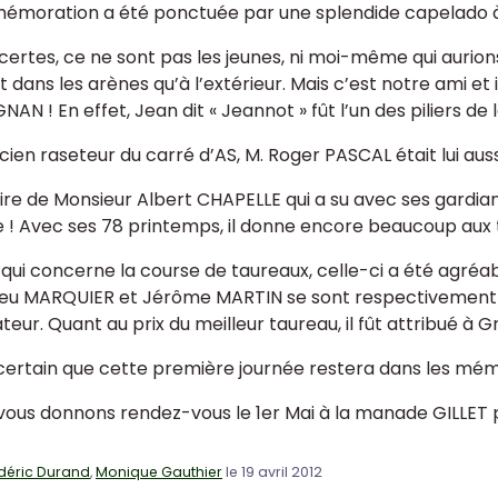
moration a été ponctuée par une splendide capelado à 
certes, ce ne sont pas les jeunes, ni moi-même qui aurions
t dans les arènes qu’à l’extérieur. Mais c’est notre ami et
AN ! En effet, Jean dit « Jeannot » fût l’un des piliers de 
cien raseteur du carré d’AS, M. Roger PASCAL était lui au
ire de Monsieur Albert CHAPELLE qui a su avec ses gardians
ge ! Avec ses 78 printemps, il donne encore beaucoup aux t
 qui concerne la course de taureaux, celle-ci a été agréa
eu MARQUIER et Jérôme MARTIN se sont respectivement pa
eur. Quant au prix du meilleur taureau, il fût attribué à 
t certain que cette première journée restera dans les mém
vous donnons rendez-vous le 1er Mai à la manade GILLET 
déric Durand
,
Monique Gauthier
le 19 avril 2012