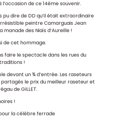
l’occasion de ce 14ème souvenir.
 pu dire de DD qu’il était extraordinaire
 irrésistible peintre Camarguais Jean
la manade des Niaïs d’Aureille !
ssi de cet hommage.
 faire le spectacle dans les rues du
raditions !
ble devant un ¾ d’entrée. Les raseteurs
rtagés le prix du meilleur raseteur et
Grégau de GILLET.
oires !
pour la célèbre ferrade