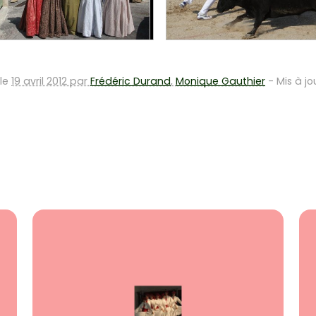
 le
19 avril 2012 par
Frédéric Durand
,
Monique Gauthier
-
Mis à jo