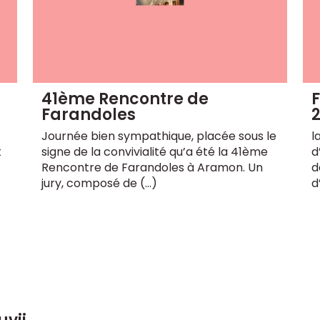
41ème Rencontre de
F
Farandoles
Journée bien sympathique, placée sous le
l
t
signe de la convivialité qu’a été la 41ème
d
Rencontre de Farandoles à Aramon. Un
d
jury, composé de (…)
d