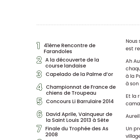
Nous s
1
41ème Rencontre de
est r
Farandoles
2
A la découverte de la
Ah Aur
course landaise
chaqu
3
Capelado de la Palme d’or
à la P
à son 
4
Championnat de France de
chiens de Troupeau
Et la 
5
Concours Li Barrulaire 2014
camar
6
David Aprile, Vainqueur de
Aurei
la Saint Louis 2013 à Sète
7
Finale du Trophée des As
Un pr
2008
villa