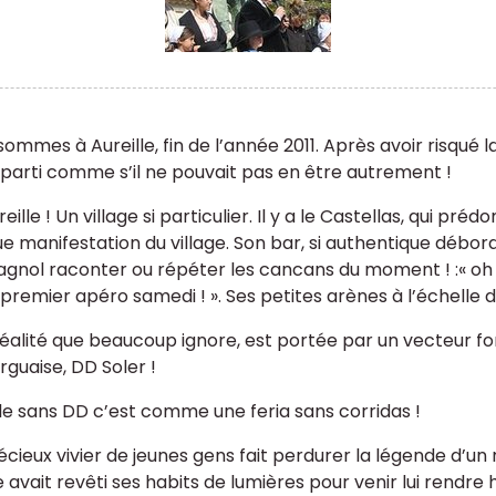
ommes à Aureille, fin de l’année 2011. Après avoir risqué la
eparti comme s’il ne pouvait pas en être autrement !
eille ! Un village si particulier. Il y a le Castellas, qui pr
e manifestation du village. Son bar, si authentique débor
agnol raconter ou répéter les cancans du moment ! :« oh ! t
premier apéro samedi ! ». Ses petites arènes à l’échelle du
réalité que beaucoup ignore, est portée par un vecteur for
guaise, DD Soler !
lle sans DD c’est comme une feria sans corridas !
écieux vivier de jeunes gens fait perdurer la légende d’un
ge avait revêti ses habits de lumières pour venir lui rendr