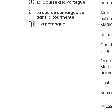
8
La Course à la Partègue
commé
9
La course camarguaise
Alors 
dans la tourmente
autan
10
La pétanque
MARIGN
Un an
Que d
villa
En ce
Mathi
animat
Il es
Nous 
Par
Fré