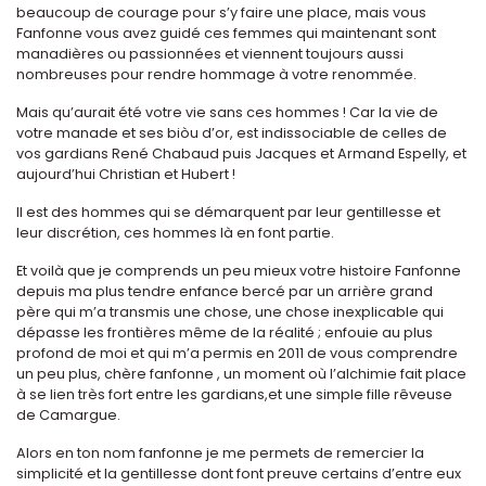
beaucoup de courage pour s’y faire une place, mais vous
Fanfonne vous avez guidé ces femmes qui maintenant sont
manadières ou passionnées et viennent toujours aussi
nombreuses pour rendre hommage à votre renommée.
Mais qu’aurait été votre vie sans ces hommes ! Car la vie de
votre manade et ses biòu d’or, est indissociable de celles de
vos gardians René Chabaud puis Jacques et Armand Espelly, et
aujourd’hui Christian et Hubert !
Il est des hommes qui se démarquent par leur gentillesse et
leur discrétion, ces hommes là en font partie.
Et voilà que je comprends un peu mieux votre histoire Fanfonne
depuis ma plus tendre enfance bercé par un arrière grand
père qui m’a transmis une chose, une chose inexplicable qui
dépasse les frontières même de la réalité ; enfouie au plus
profond de moi et qui m’a permis en 2011 de vous comprendre
un peu plus, chère fanfonne , un moment où l’alchimie fait place
à se lien très fort entre les gardians,et une simple fille rêveuse
de Camargue.
Alors en ton nom fanfonne je me permets de remercier la
simplicité et la gentillesse dont font preuve certains d’entre eux