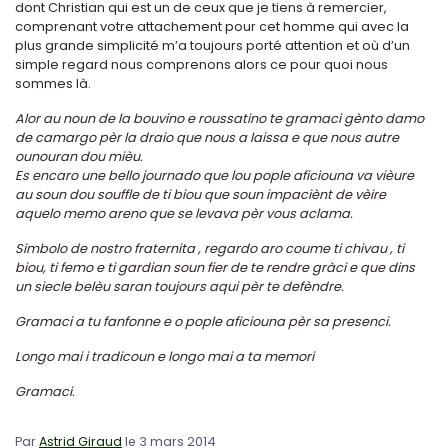
dont Christian qui est un de ceux que je tiens à remercier,
comprenant votre attachement pour cet homme qui avec la
plus grande simplicité m’a toujours porté attention et où d’un
simple regard nous comprenons alors ce pour quoi nous
sommes là.
Alor au noun de la bouvino e roussatino te gramaci gènto damo
de camargo pèr la draio que nous a laissa e que nous autre
ounouran dou mièu.
Es encaro une bello journado que lou pople aficiouna va vièure
au soun dou souffle de ti biou que soun impaciènt de vèire
aquelo memo areno que se levava pèr vous aclama.
Simbolo de nostro fraternita , regardo aro coume ti chivau , ti
biou, ti femo e ti gardian soun fier de te rendre gràci e que dins
un siecle belèu saran toujours aqui pèr te defèndre.
Gramaci a tu fanfonne e o pople aficiouna pèr sa presenci.
Longo mai i tradicoun e longo mai a ta memori
Gramaci.
Par
Astrid Giraud
le 3 mars 2014