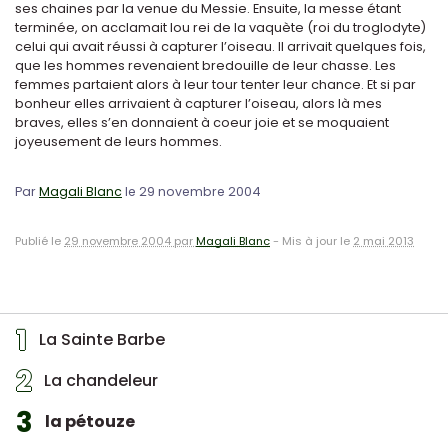
ses chaines par la venue du Messie. Ensuite, la messe étant
terminée, on acclamait lou rei de la vaquète (roi du troglodyte)
celui qui avait réussi à capturer l’oiseau. Il arrivait quelques fois,
que les hommes revenaient bredouille de leur chasse. Les
femmes partaient alors à leur tour tenter leur chance. Et si par
bonheur elles arrivaient à capturer l’oiseau, alors là mes
braves, elles s’en donnaient à coeur joie et se moquaient
joyeusement de leurs hommes.
Par
Magali Blanc
le 29 novembre 2004
Publié le
29 novembre 2004 par
Magali Blanc
-
Mis à jour le
2 mai 2013
1
La Sainte Barbe
2
La chandeleur
3
la pétouze