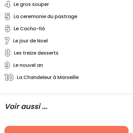
4
Le gros souper
5
La ceremonie du pastrage
6
Le Cacho-fiò
7
Le jour de Noel
8
Les treize desserts
9
Le nouvel an
10
La Chandeleur à Marseille
Voir aussi ...