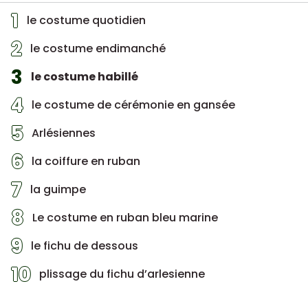
1
le costume quotidien
2
le costume endimanché
3
le costume habillé
4
le costume de cérémonie en gansée
5
Arlésiennes
6
la coiffure en ruban
7
la guimpe
8
Le costume en ruban bleu marine
9
le fichu de dessous
10
plissage du fichu d’arlesienne