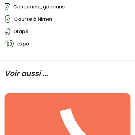
7
Costumes_gardians
8
Course à Nimes
9
Drapé
10
expo
Voir aussi ...