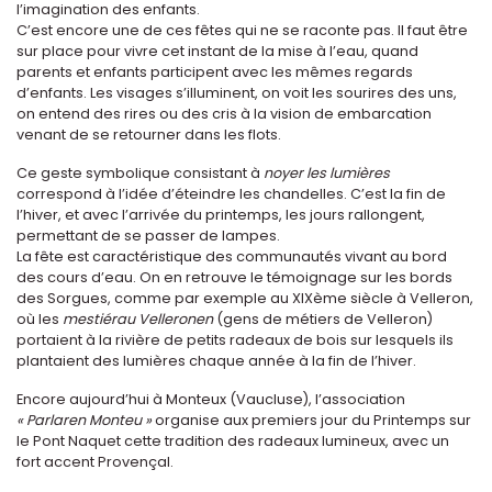
l’imagination des enfants.
C’est encore une de ces fêtes qui ne se raconte pas. Il faut être
sur place pour vivre cet instant de la mise à l’eau, quand
parents et enfants participent avec les mêmes regards
d’enfants. Les visages s’illuminent, on voit les sourires des uns,
on entend des rires ou des cris à la vision de embarcation
venant de se retourner dans les flots.
Ce geste symbolique consistant à
noyer les lumières
correspond à l’idée d’éteindre les chandelles. C’est la fin de
l’hiver, et avec l’arrivée du printemps, les jours rallongent,
permettant de se passer de lampes.
La fête est caractéristique des communautés vivant au bord
des cours d’eau. On en retrouve le témoignage sur les bords
des Sorgues, comme par exemple au XIXème siècle à Velleron,
où les
mestiérau Velleronen
(gens de métiers de Velleron)
portaient à la rivière de petits radeaux de bois sur lesquels ils
plantaient des lumières chaque année à la fin de l’hiver.
Encore aujourd’hui à Monteux (Vaucluse), l’association
« Parlaren Monteu »
organise aux premiers jour du Printemps sur
le Pont Naquet cette tradition des radeaux lumineux, avec un
fort accent Provençal.