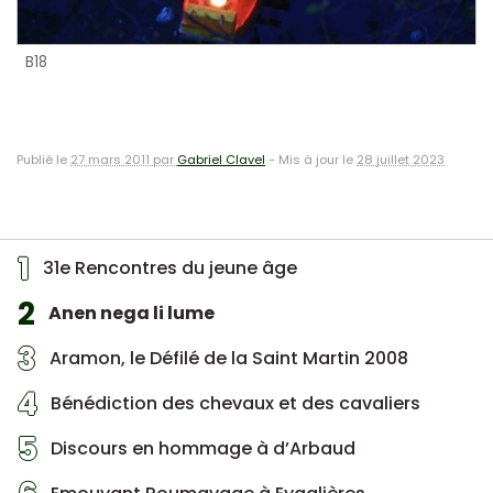
B18
Publié le
27 mars 2011 par
Gabriel Clavel
-
Mis à jour le
28 juillet 2023
1
31e Rencontres du jeune âge
2
Anen nega li lume
3
Aramon, le Défilé de la Saint Martin 2008
4
Bénédiction des chevaux et des cavaliers
5
Discours en hommage à d’Arbaud