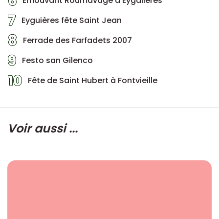
6
Emouvant Roumavage à Eygalières
7
Eyguières fête Saint Jean
8
Ferrade des Farfadets 2007
9
Festo san Gilenco
10
Fête de Saint Hubert à Fontvieille
Voir aussi ...